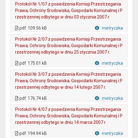
Protokół Nr 1/07 z posiedzenia Komisji Przestrzegania
Prawa, Ochrony Środowiska, Gospodarki Komunalnej i P
rzestrzennej odbytego w dniu 03 stycznia 2007 r.
. Plik w formacie: pdf
. Otwiera się w nowej karcie.
pdf
109.56 kB
metryczka
Plik w formacie
Protokół Nr 2/07 z posiedzenia Komisji Przestrzegania
Prawa, Ochrony Środowiska, Gospodarki Komunalnej i P
rzestrzennej odbytego w dniu 25 stycznia 2007 r.
. Plik w formacie: pdf
. Otwiera się w nowej karcie.
pdf
175.01 kB
metryczka
Plik w formacie
Protokół Nr 3/07 z posiedzenia Komisji Przestrzegania
Prawa, Ochrony Środowiska, Gospodarki Komunalnej i P
rzestrzennej odbytego w dniu 14 lutego 2007 r.
. Plik w formacie: pdf
. Otwiera się w nowej karcie.
pdf
176.74 kB
metryczka
Plik w formacie
Protokół Nr 4/07 z posiedzenia Komisji Przestrzegania
Prawa, Ochrony Środowiska, Gospodarki Komunalnej i P
rzestrzennej odbytego w dniu 14 marca 2007 r.
. Plik w formacie: pdf
. Otwiera się w nowej karcie.
pdf
194.94 kB
metryczka
Plik w formacie