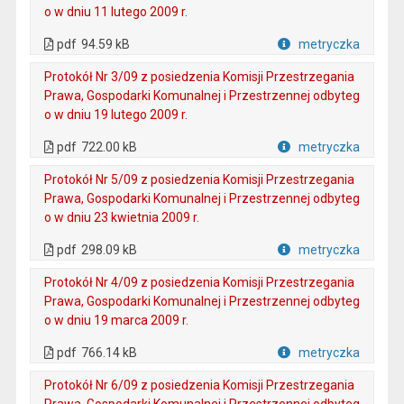
o w dniu 11 lutego 2009 r.
. Plik w formacie: pdf
. Otwiera się w nowej karcie.
pdf
94.59 kB
metryczka
Plik w formacie
Protokół Nr 3/09 z posiedzenia Komisji Przestrzegania
Prawa, Gospodarki Komunalnej i Przestrzennej odbyteg
o w dniu 19 lutego 2009 r.
. Plik w formacie: pdf
. Otwiera się w nowej karcie.
pdf
722.00 kB
metryczka
Plik w formacie
Protokół Nr 5/09 z posiedzenia Komisji Przestrzegania
Prawa, Gospodarki Komunalnej i Przestrzennej odbyteg
o w dniu 23 kwietnia 2009 r.
. Plik w formacie: pdf
. Otwiera się w nowej karcie.
pdf
298.09 kB
metryczka
Plik w formacie
Protokół Nr 4/09 z posiedzenia Komisji Przestrzegania
Prawa, Gospodarki Komunalnej i Przestrzennej odbyteg
o w dniu 19 marca 2009 r.
. Plik w formacie: pdf
. Otwiera się w nowej karcie.
pdf
766.14 kB
metryczka
Plik w formacie
Protokół Nr 6/09 z posiedzenia Komisji Przestrzegania