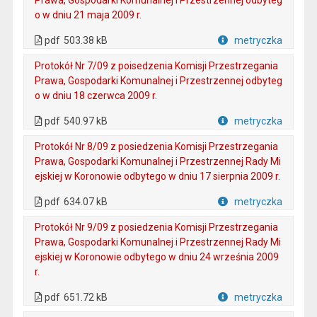
Prawa, Gospodarki Komunalnej i Przestrzennej odbyteg
o w dniu 21 maja 2009 r.
. Plik w formacie: pdf
. Otwiera się w nowej karcie.
pdf
503.38 kB
metryczka
Plik w formacie
Protokół Nr 7/09 z poisedzenia Komisji Przestrzegania
Prawa, Gospodarki Komunalnej i Przestrzennej odbyteg
o w dniu 18 czerwca 2009 r.
. Plik w formacie: pdf
. Otwiera się w nowej karcie.
pdf
540.97 kB
metryczka
Plik w formacie
Protokół Nr 8/09 z posiedzenia Komisji Przestrzegania
Prawa, Gospodarki Komunalnej i Przestrzennej Rady Mi
ejskiej w Koronowie odbytego w dniu 17 sierpnia 2009 r.
. Plik w formacie: pdf
. Otwiera się w nowej karcie.
pdf
634.07 kB
metryczka
Plik w formacie
Protokół Nr 9/09 z posiedzenia Komisji Przestrzegania
Prawa, Gospodarki Komunalnej i Przestrzennej Rady Mi
ejskiej w Koronowie odbytego w dniu 24 września 2009
r.
. Plik w formacie: pdf
. Otwiera się w nowej karcie.
pdf
651.72 kB
metryczka
Plik w formacie