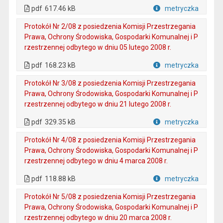
. Plik w formacie: pdf
. Otwiera się w nowej karcie.
pdf
617.46 kB
metryczka
Plik w formacie
Protokół Nr 2/08 z posiedzenia Komisji Przestrzegania
Prawa, Ochrony Środowiska, Gospodarki Komunalnej i P
rzestrzennej odbytego w dniu 05 lutego 2008 r.
. Plik w formacie: pdf
. Otwiera się w nowej karcie.
pdf
168.23 kB
metryczka
Plik w formacie
Protokół Nr 3/08 z posiedzenia Komisji Przestrzegania
Prawa, Ochrony Środowiska, Gospodarki Komunalnej i P
rzestrzennej odbytego w dniu 21 lutego 2008 r.
. Plik w formacie: pdf
. Otwiera się w nowej karcie.
pdf
329.35 kB
metryczka
Plik w formacie
Protokół Nr 4/08 z posiedzenia Komisji Przestrzegania
Prawa, Ochrony Środowiska, Gospodarki Komunalnej i P
rzestrzennej odbytego w dniu 4 marca 2008 r.
. Plik w formacie: pdf
. Otwiera się w nowej karcie.
pdf
118.88 kB
metryczka
Plik w formacie
Protokół Nr 5/08 z posiedzenia Komisji Przestrzegania
Prawa, Ochrony Środowiska, Gospodarki Komunalnej i P
rzestrzennej odbytego w dniu 20 marca 2008 r.