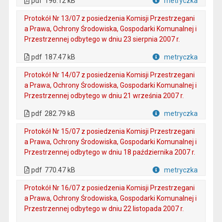
pdf
196.12 kB
metryczka
Plik w formacie
Protokół Nr 13/07 z posiedzenia Komisji Przestrzegani
a Prawa, Ochrony Środowiska, Gospodarki Komunalnej i
Przestrzennej odbytego w dniu 23 sierpnia 2007 r.
. Plik w formacie: pdf
. Otwiera się w nowej karcie.
pdf
187.47 kB
metryczka
Plik w formacie
Protokół Nr 14/07 z posiedzenia Komisji Przestrzegani
a Prawa, Ochrony Środowiska, Gospodarki Komunalnej i
Przestrzennej odbytego w dniu 21 września 2007 r.
. Plik w formacie: pdf
. Otwiera się w nowej karcie.
pdf
282.79 kB
metryczka
Plik w formacie
Protokół Nr 15/07 z posiedzenia Komisji Przestrzegani
a Prawa, Ochrony Środowiska, Gospodarki Komunalnej i
Przestrzennej odbytego w dniu 18 października 2007 r.
. Plik w formacie: pdf
. Otwiera się w nowej karcie.
pdf
770.47 kB
metryczka
Plik w formacie
Protokół Nr 16/07 z posiedzenia Komisji Przestrzegani
a Prawa, Ochrony Środowiska, Gospodarki Komunalnej i
Przestrzennej odbytego w dniu 22 listopada 2007 r.
. Plik w formacie: pdf
. Otwiera się w nowej karcie.