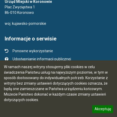
Urząd Miejski w Koronowie
Plac Zwycięstwa 1
86-010 Koronowo
woj. kujawsko-pomorskie
Informacje o serwisie
Ponowne wykorzystanie
Udostępnianie informacji publicznej
W ramach naszej witryny stosujemy pliki cookies w celu
Mapa serwisu
świadczenia Państwu usług na najwyższym poziomie, w tym w
Instrukcja obsługi
sposób dostosowany do indywidualnych potrzeb. Korzystanie z
witryny bez zmiany ustawień dotyczących cookies oznacza, że
Statystyki oglądalności
będą one zamieszczane w Państwa urządzeniu końcowym.
Ostatnio dodane
Możecie Państwo dokonać w każdym czasie zmiany ustawień
Ostatnia aktualizacja BIP: 06.08.2026 07:39
dotyczących cookies.
Akceptuję
informację o polityce prywatności