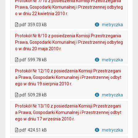
Protokół Nr 7/10 z posiedzenia Komisji Przestrzegania
Prawa, Gospodarki Komunalnej i Przestrzennej odbyteg
o w dniu 22 kwietnia 2010 r.
. Plik w formacie: pdf
. Otwiera się w nowej karcie.
pdf
359.03 kB
metryczka
Plik w formacie
Protokół Nr 8/10 z posiedzenia Komisji Przestrzegania
Prawa, Gospodarki Komunalnej i Przestrzennej odbyteg
o w dniu 20 maja 2010 r.
. Plik w formacie: pdf
. Otwiera się w nowej karcie.
pdf
599.78 kB
metryczka
Plik w formacie
Protokół Nr 12/10 z posiedzenia Komisji Przestrzegani
a Prawa, Gospodarki Komunalnej i Przestrzennej odbyt
ego w dniu 19 sierpnia 2010 r.
. Plik w formacie: pdf
. Otwiera się w nowej karcie.
pdf
509.28 kB
metryczka
Plik w formacie
Protokół Nr 13/10 z posiedzenia Komisji Przestrzegani
a Prawa, Gospodarki Komunalnej i Przestrzennej odbyt
ego w dniu 17 września 2010 r.
. Plik w formacie: pdf
. Otwiera się w nowej karcie.
pdf
424.51 kB
metryczka
Plik w formacie