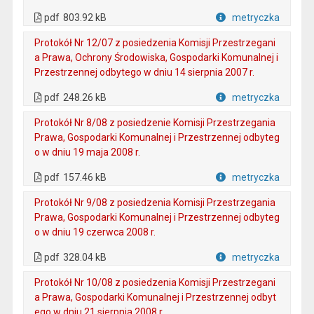
. Plik w formacie: pdf
. Otwiera się w nowej karcie.
pdf
803.92 kB
metryczka
Plik w formacie
Protokół Nr 12/07 z posiedzenia Komisji Przestrzegani
a Prawa, Ochrony Środowiska, Gospodarki Komunalnej i
Przestrzennej odbytego w dniu 14 sierpnia 2007 r.
. Plik w formacie: pdf
. Otwiera się w nowej karcie.
pdf
248.26 kB
metryczka
Plik w formacie
Protokół Nr 8/08 z posiedzenie Komisji Przestrzegania
Prawa, Gospodarki Komunalnej i Przestrzennej odbyteg
o w dniu 19 maja 2008 r.
. Plik w formacie: pdf
. Otwiera się w nowej karcie.
pdf
157.46 kB
metryczka
Plik w formacie
Protokół Nr 9/08 z posiedzenia Komisji Przestrzegania
Prawa, Gospodarki Komunalnej i Przestrzennej odbyteg
o w dniu 19 czerwca 2008 r.
. Plik w formacie: pdf
. Otwiera się w nowej karcie.
pdf
328.04 kB
metryczka
Plik w formacie
Protokół Nr 10/08 z posiedzenia Komisji Przestrzegani
a Prawa, Gospodarki Komunalnej i Przestrzennej odbyt
ego w dniu 21 sierpnia 2008 r.