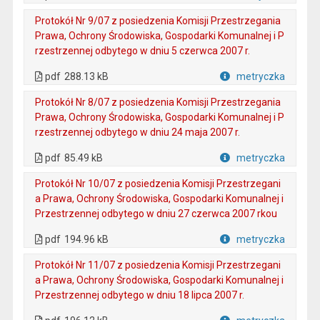
Plik w formacie
Protokół Nr 9/07 z posiedzenia Komisji Przestrzegania
Prawa, Ochrony Środowiska, Gospodarki Komunalnej i P
rzestrzennej odbytego w dniu 5 czerwca 2007 r.
. Plik w formacie: pdf
. Otwiera się w nowej karcie.
pdf
288.13 kB
metryczka
Plik w formacie
Protokół Nr 8/07 z posiedzenia Komisji Przestrzegania
Prawa, Ochrony Środowiska, Gospodarki Komunalnej i P
rzestrzennej odbytego w dniu 24 maja 2007 r.
. Plik w formacie: pdf
. Otwiera się w nowej karcie.
pdf
85.49 kB
metryczka
Plik w formacie
Protokół Nr 10/07 z posiedzenia Komisji Przestrzegani
a Prawa, Ochrony Środowiska, Gospodarki Komunalnej i
Przestrzennej odbytego w dniu 27 czerwca 2007 rkou
. Plik w formacie: pdf
. Otwiera się w nowej karcie.
pdf
194.96 kB
metryczka
Plik w formacie
Protokół Nr 11/07 z posiedzenia Komisji Przestrzegani
a Prawa, Ochrony Środowiska, Gospodarki Komunalnej i
Przestrzennej odbytego w dniu 18 lipca 2007 r.
. Plik w formacie: pdf
. Otwiera się w nowej karcie.