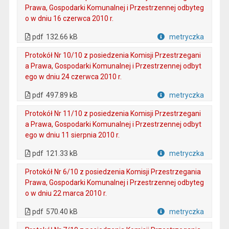
Prawa, Gospodarki Komunalnej i Przestrzennej odbyteg
o w dniu 16 czerwca 2010 r.
. Plik w formacie: pdf
. Otwiera się w nowej karcie.
pdf
132.66 kB
metryczka
Plik w formacie
Protokół Nr 10/10 z posiedzenia Komisji Przestrzegani
a Prawa, Gospodarki Komunalnej i Przestrzennej odbyt
ego w dniu 24 czerwca 2010 r.
. Plik w formacie: pdf
. Otwiera się w nowej karcie.
pdf
497.89 kB
metryczka
Plik w formacie
Protokół Nr 11/10 z posiedzenia Komisji Przestrzegani
a Prawa, Gospodarki Komunalnej i Przestrzennej odbyt
ego w dniu 11 sierpnia 2010 r.
. Plik w formacie: pdf
. Otwiera się w nowej karcie.
pdf
121.33 kB
metryczka
Plik w formacie
Protokół Nr 6/10 z posiedzenia Komisji Przestrzegania
Prawa, Gospodarki Komunalnej i Przestrzennej odbyteg
o w dniu 22 marca 2010 r.
. Plik w formacie: pdf
. Otwiera się w nowej karcie.
pdf
570.40 kB
metryczka
Plik w formacie