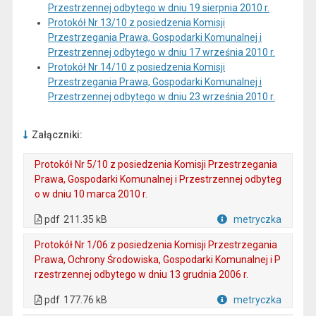
Przestrzennej odbytego w dniu 19 sierpnia 2010 r.
Protokół Nr 13/10 z posiedzenia Komisji
Przestrzegania Prawa, Gospodarki Komunalnej i
Przestrzennej odbytego w dniu 17 września 2010 r.
Protokół Nr 14/10 z posiedzenia Komisji
Przestrzegania Prawa, Gospodarki Komunalnej i
Przestrzennej odbytego w dniu 23 września 2010 r.
Załączniki:
Protokół Nr 5/10 z posiedzenia Komisji Przestrzegania
Prawa, Gospodarki Komunalnej i Przestrzennej odbyteg
o w dniu 10 marca 2010 r.
. Plik w formacie: pdf
. Otwiera się w nowej karcie.
pdf
211.35 kB
metryczka
Plik w formacie
Protokół Nr 1/06 z posiedzenia Komisji Przestrzegania
Prawa, Ochrony Środowiska, Gospodarki Komunalnej i P
rzestrzennej odbytego w dniu 13 grudnia 2006 r.
. Plik w formacie: pdf
. Otwiera się w nowej karcie.
pdf
177.76 kB
metryczka
Plik w formacie