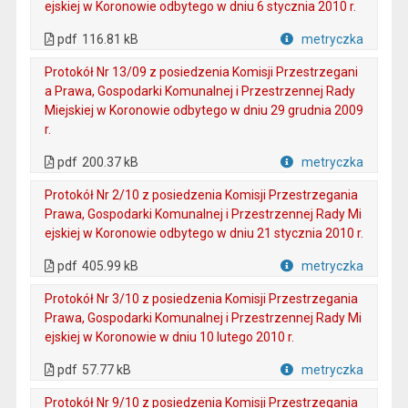
ejskiej w Koronowie odbytego w dniu 6 stycznia 2010 r.
. Plik w formacie: pdf
. Otwiera się w nowej karcie.
pdf
116.81 kB
metryczka
Plik w formacie
Protokół Nr 13/09 z posiedzenia Komisji Przestrzegani
a Prawa, Gospodarki Komunalnej i Przestrzennej Rady
Miejskiej w Koronowie odbytego w dniu 29 grudnia 2009
r.
. Plik w formacie: pdf
. Otwiera się w nowej karcie.
pdf
200.37 kB
metryczka
Plik w formacie
Protokół Nr 2/10 z posiedzenia Komisji Przestrzegania
Prawa, Gospodarki Komunalnej i Przestrzennej Rady Mi
ejskiej w Koronowie odbytego w dniu 21 stycznia 2010 r.
. Plik w formacie: pdf
. Otwiera się w nowej karcie.
pdf
405.99 kB
metryczka
Plik w formacie
Protokół Nr 3/10 z posiedzenia Komisji Przestrzegania
Prawa, Gospodarki Komunalnej i Przestrzennej Rady Mi
ejskiej w Koronowie w dniu 10 lutego 2010 r.
. Plik w formacie: pdf
. Otwiera się w nowej karcie.
pdf
57.77 kB
metryczka
Plik w formacie
Protokół Nr 9/10 z posiedzenia Komisji Przestrzegania