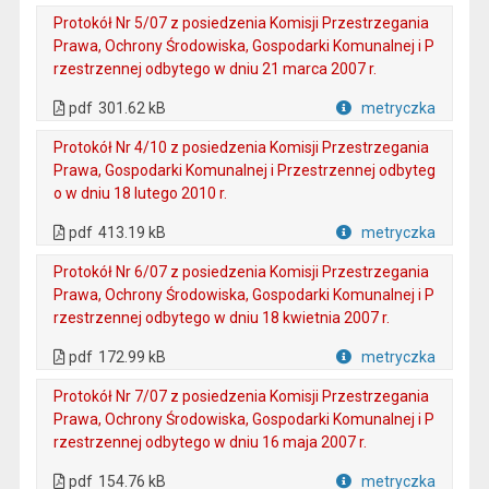
Protokół Nr 5/07 z posiedzenia Komisji Przestrzegania
Prawa, Ochrony Środowiska, Gospodarki Komunalnej i P
rzestrzennej odbytego w dniu 21 marca 2007 r.
. Plik w formacie: pdf
. Otwiera się w nowej karcie.
pdf
301.62 kB
metryczka
Plik w formacie
Protokół Nr 4/10 z posiedzenia Komisji Przestrzegania
Prawa, Gospodarki Komunalnej i Przestrzennej odbyteg
o w dniu 18 lutego 2010 r.
. Plik w formacie: pdf
. Otwiera się w nowej karcie.
pdf
413.19 kB
metryczka
Plik w formacie
Protokół Nr 6/07 z posiedzenia Komisji Przestrzegania
Prawa, Ochrony Środowiska, Gospodarki Komunalnej i P
rzestrzennej odbytego w dniu 18 kwietnia 2007 r.
. Plik w formacie: pdf
. Otwiera się w nowej karcie.
pdf
172.99 kB
metryczka
Plik w formacie
Protokół Nr 7/07 z posiedzenia Komisji Przestrzegania
Prawa, Ochrony Środowiska, Gospodarki Komunalnej i P
rzestrzennej odbytego w dniu 16 maja 2007 r.
. Plik w formacie: pdf
. Otwiera się w nowej karcie.
pdf
154.76 kB
metryczka