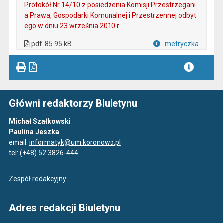
Protokół Nr 14/10 z posiedzenia Komisji Przestrzegani
a Prawa, Gospodarki Komunalnej i Przestrzennej odbyt
ego w dniu 23 września 2010 r.
. Plik w formacie: pdf
. Otwiera się w nowej karcie.
pdf
85.95 kB
metryczka
Plik w formacie
Główni redaktorzy Biuletynu
Michał Szałkowski
Paulina Jeszka
email:
informatyk@um.koronowo.pl
tel:
(+48) 52 3826-444
Zespół redakcyjny
Adres redakcji Biuletynu