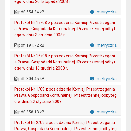
ego w dniu 20 listopada 2008 r.
. Plik w formacie: pdf
. Otwiera się w nowej karcie.
pdf
554.34 kB
metryczka
Plik w formacie
Protokół Nr 15/08 z posiedzenia Komisji Przestrzegani
a Prawa, Gospodarki Komunalnej i Przestrzennej odbyt
ego w dniu 3 grudnia 2008 r.
. Plik w formacie: pdf
. Otwiera się w nowej karcie.
pdf
191.72 kB
metryczka
Plik w formacie
Protokół Nr 16/08 z posiedzenia Komisji Przestrzegani
a Prawa, Gospodarki Komunalnej i Przestrzennej odbyt
ego w dniu 16 grudnia 2008 r.
. Plik w formacie: pdf
. Otwiera się w nowej karcie.
pdf
304.46 kB
metryczka
Plik w formacie
Protokół Nr 1/09 z posiedzenia Komisji Przestrzegania
Prawa, Gospodarki Komunalnej i Przestrzennej odbyteg
o w dniu 22 stycznia 2009 r.
. Plik w formacie: pdf
. Otwiera się w nowej karcie.
pdf
358.13 kB
metryczka
Plik w formacie
Protokół Nr 2/09 z posiedzenia Komisji Przestrzegania
Prawa, Gospodarki Komunalnej i Przestrzennej odbyteg