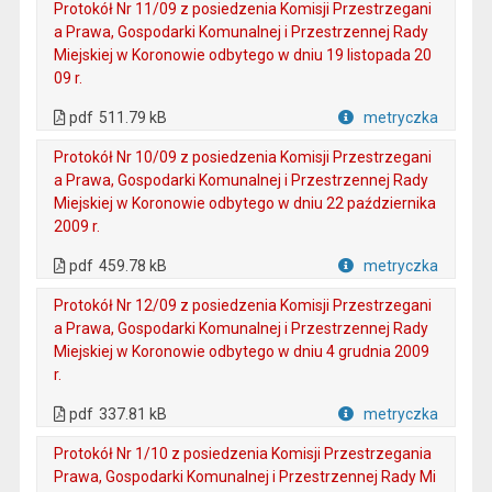
Protokół Nr 11/09 z posiedzenia Komisji Przestrzegani
a Prawa, Gospodarki Komunalnej i Przestrzennej Rady
Miejskiej w Koronowie odbytego w dniu 19 listopada 20
09 r.
. Plik w formacie: pdf
. Otwiera się w nowej karcie.
pdf
511.79 kB
metryczka
Plik w formacie
Protokół Nr 10/09 z posiedzenia Komisji Przestrzegani
a Prawa, Gospodarki Komunalnej i Przestrzennej Rady
Miejskiej w Koronowie odbytego w dniu 22 października
2009 r.
. Plik w formacie: pdf
. Otwiera się w nowej karcie.
pdf
459.78 kB
metryczka
Plik w formacie
Protokół Nr 12/09 z posiedzenia Komisji Przestrzegani
a Prawa, Gospodarki Komunalnej i Przestrzennej Rady
Miejskiej w Koronowie odbytego w dniu 4 grudnia 2009
r.
. Plik w formacie: pdf
. Otwiera się w nowej karcie.
pdf
337.81 kB
metryczka
Plik w formacie
Protokół Nr 1/10 z posiedzenia Komisji Przestrzegania
Prawa, Gospodarki Komunalnej i Przestrzennej Rady Mi