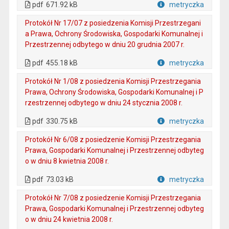
pdf
671.92 kB
metryczka
Plik w formacie
Protokół Nr 17/07 z posiedzenia Komisji Przestrzegani
a Prawa, Ochrony Środowiska, Gospodarki Komunalnej i
Przestrzennej odbytego w dniu 20 grudnia 2007 r.
. Plik w formacie: pdf
. Otwiera się w nowej karcie.
pdf
455.18 kB
metryczka
Plik w formacie
Protokół Nr 1/08 z posiedzenia Komisji Przestrzegania
Prawa, Ochrony Środowiska, Gospodarki Komunalnej i P
rzestrzennej odbytego w dniu 24 stycznia 2008 r.
. Plik w formacie: pdf
. Otwiera się w nowej karcie.
pdf
330.75 kB
metryczka
Plik w formacie
Protokół Nr 6/08 z posiedzenie Komisji Przestrzegania
Prawa, Gospodarki Komunalnej i Przestrzennej odbyteg
o w dniu 8 kwietnia 2008 r.
. Plik w formacie: pdf
. Otwiera się w nowej karcie.
pdf
73.03 kB
metryczka
Plik w formacie
Protokół Nr 7/08 z posiedzenie Komisji Przestrzegania
Prawa, Gospodarki Komunalnej i Przestrzennej odbyteg
o w dniu 24 kwietnia 2008 r.