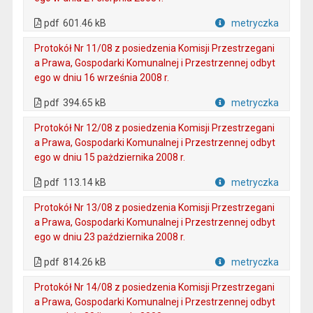
. Plik w formacie: pdf
. Otwiera się w nowej karcie.
pdf
601.46 kB
metryczka
Plik w formacie
Protokół Nr 11/08 z posiedzenia Komisji Przestrzegani
a Prawa, Gospodarki Komunalnej i Przestrzennej odbyt
ego w dniu 16 września 2008 r.
. Plik w formacie: pdf
. Otwiera się w nowej karcie.
pdf
394.65 kB
metryczka
Plik w formacie
Protokół Nr 12/08 z posiedzenia Komisji Przestrzegani
a Prawa, Gospodarki Komunalnej i Przestrzennej odbyt
ego w dniu 15 pażdziernika 2008 r.
. Plik w formacie: pdf
. Otwiera się w nowej karcie.
pdf
113.14 kB
metryczka
Plik w formacie
Protokół Nr 13/08 z posiedzenia Komisji Przestrzegani
a Prawa, Gospodarki Komunalnej i Przestrzennej odbyt
ego w dniu 23 października 2008 r.
. Plik w formacie: pdf
. Otwiera się w nowej karcie.
pdf
814.26 kB
metryczka
Plik w formacie
Protokół Nr 14/08 z posiedzenia Komisji Przestrzegani
a Prawa, Gospodarki Komunalnej i Przestrzennej odbyt