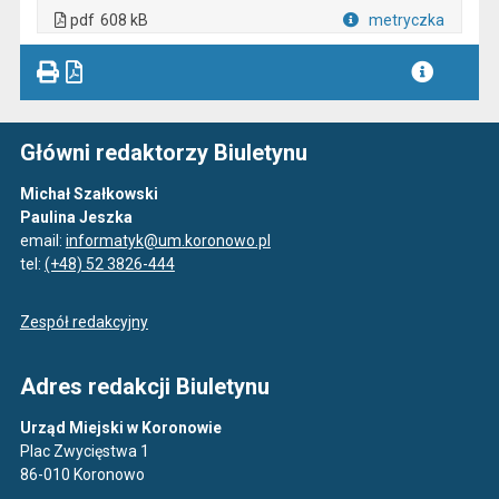
. Plik w formacie: pdf
. Rozmiar pliku: 608 kB
. Otwiera się w nowej karcie.
pdf
608 kB
metryczka
Plik w formacie
Główni redaktorzy Biuletynu
Michał Szałkowski
Paulina Jeszka
email:
informatyk@um.koronowo.pl
tel:
(+48) 52 3826-444
Zespół redakcyjny
Adres redakcji Biuletynu
Urząd Miejski w Koronowie
Plac Zwycięstwa 1
86-010 Koronowo