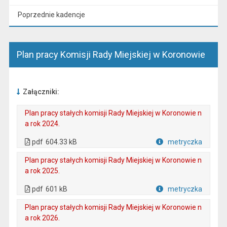
Poprzednie kadencje
Plan pracy Komisji Rady Miejskiej w Koronowie
Załączniki:
Plan pracy stałych komisji Rady Miejskiej w Koronowie n
a rok 2024.
. Plik w formacie: pdf
. Otwiera się w nowej karcie.
pdf
604.33 kB
metryczka
Plik w formacie
Plan pracy stałych komisji Rady Miejskiej w Koronowie n
a rok 2025.
. Plik w formacie: pdf
. Rozmiar pliku: 601 kB
. Otwiera się w nowej karcie.
pdf
601 kB
metryczka
Plik w formacie
Plan pracy stałych komisji Rady Miejskiej w Koronowie n
a rok 2026.