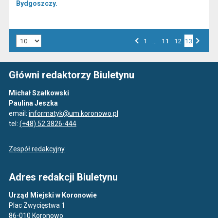
Bydgoszczy.
Liczba art. na stronie:
Przejdź do strony numer
1
…
Przejdź do strony numer
11
Przejdź do strony numer
12
13
Strona numer
Poprzednia strona
Następna strona
Główni redaktorzy Biuletynu
Michał Szałkowski
Paulina Jeszka
email:
informatyk@um.koronowo.pl
tel:
(+48) 52 3826-444
Zespół redakcyjny
Adres redakcji Biuletynu
Urząd Miejski w Koronowie
Plac Zwycięstwa 1
86-010 Koronowo