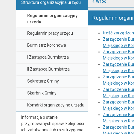
Wróć
Struktura organizacyjna urzędu
Regulamin organizacyjny
Regulamin organi
urzędu
treść zarządzen
Regulamin pracy urzędu
Zarządzenie Bur
Burmistrz Koronowa
Miejskiego w Ko
Zarządzenie Bur
I Zastępca Burmistrza
Miejskiego w Ko
Zarządzenie Bur
II Zastępca Burmistrza
Miejskiego w Ko
Zarządzenie Bur
Sekretarz Gminy
Miejskiego w Ko
Zarządzenie Bur
Skarbnik Gminy
Miejskiego w Ko
Zarządzenie Bur
Komórki organizacyjne urzędu
Miejskiego w Ko
Zarządzenie Bur
Informacja o stanie
Miejskiego w Ko
przyjmowanych spraw, kolejności
Zarządzenie Bur
ich załatwiania lub rozstrzygania
Miejskiego w Ko