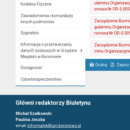
ulaminu Organizac
Kodeksy Etyczne
onowa Nr OR-S.0050
Zawiadomienia i komunikaty
. Plik w formacie: pdf
. Otwiera się w nowej karcie.
Zarządzenie Burmis
innych podmiotów
gulaminu Organiza
Sygnaliści
ronowa Nr OR-S.005
. Plik w formacie: pdf
. Otwiera się w nowej karcie.
Informacja o przetwarzaniu
Zarządzenie Burmis
danych osobowych w Urzędzie
minu Organizacyjn
Miejskim w Koronowie
. Plik w formacie: pdf
. Otwiera się w nowej karcie.
Drukuj
Zapisz
Dostępność
. Ta sama treść dostępna jest na bieżącej stronie
Cyberbezpieczeństwo
Główni redaktorzy Biuletynu
Michał Szałkowski
Paulina Jeszka
email:
informatyk@um.koronowo.pl