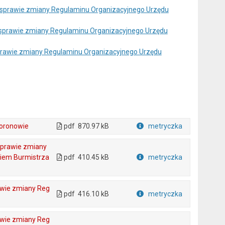
w sprawie zmiany Regulaminu Organizacyjnego Urzędu
 sprawie zmiany Regulaminu Organizacyjnego Urzędu
prawie zmiany Regulaminu Organizacyjnego Urzędu
Koronowie
pdf
870.97 kB
metryczka
Plik w formacie
sprawie zmiany
iem Burmistrza
pdf
410.45 kB
metryczka
Plik w formacie
awie zmiany Reg
pdf
416.10 kB
metryczka
Plik w formacie
awie zmiany Reg