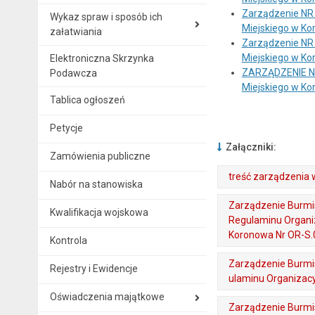
Zarządzenie NR 
Wykaz spraw i sposób ich
Miejskiego w Ko
załatwiania
Zarządzenie NR 
Miejskiego w Ko
Elektroniczna Skrzynka
ZARZĄDZENIE NR 
Podawcza
Miejskiego w Ko
Tablica ogłoszeń
Petycje
Załączniki:
Zamówienia publiczne
treść zarządzenia 
Nabór na stanowiska
. Plik w formacie: pdf
. Otwiera się w nowej karcie.
Zarządzenie Burmis
Kwalifikacja wojskowa
Regulaminu Organi
Koronowa Nr OR-S.0
Kontrola
. Plik w formacie: pdf
. Otwiera się w nowej karcie.
Zarządzenie Burmis
Rejestry i Ewidencje
ulaminu Organizac
Oświadczenia majątkowe
. Plik w formacie: pdf
. Otwiera się w nowej karcie.
Zarządzenie Burmis