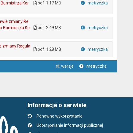
Burmistrza Kor
pdf
1.17 MB
metryczka
Plik w formacie
rawie zmiany Re
m Burmistrza Ko
pdf
2.49 MB
metryczka
Plik w formacie
ie zmiany Regula
pdf
1.28 MB
metryczka
Plik w formacie
wersje
metryczka
Informacje o serwisie
Ponowne wykorzystanie
Udostępnianie informacji publicznej