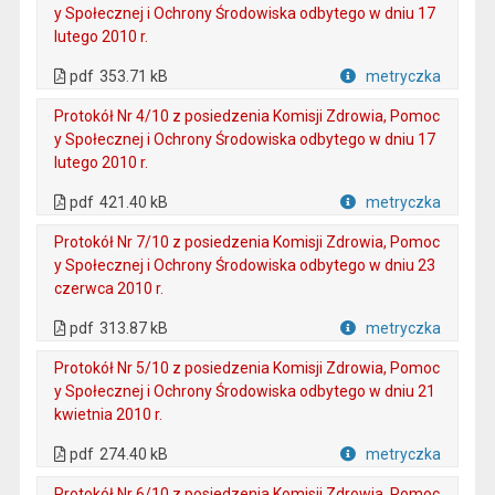
y Społecznej i Ochrony Środowiska odbytego w dniu 17
lutego 2010 r.
. Plik w formacie: pdf
. Otwiera się w nowej karcie.
pdf
353.71 kB
metryczka
Plik w formacie
Protokół Nr 4/10 z posiedzenia Komisji Zdrowia, Pomoc
y Społecznej i Ochrony Środowiska odbytego w dniu 17
lutego 2010 r.
. Plik w formacie: pdf
. Otwiera się w nowej karcie.
pdf
421.40 kB
metryczka
Plik w formacie
Protokół Nr 7/10 z posiedzenia Komisji Zdrowia, Pomoc
y Społecznej i Ochrony Środowiska odbytego w dniu 23
czerwca 2010 r.
. Plik w formacie: pdf
. Otwiera się w nowej karcie.
pdf
313.87 kB
metryczka
Plik w formacie
Protokół Nr 5/10 z posiedzenia Komisji Zdrowia, Pomoc
y Społecznej i Ochrony Środowiska odbytego w dniu 21
kwietnia 2010 r.
. Plik w formacie: pdf
. Otwiera się w nowej karcie.
pdf
274.40 kB
metryczka
Plik w formacie
Protokół Nr 6/10 z posiedzenia Komisji Zdrowia, Pomoc