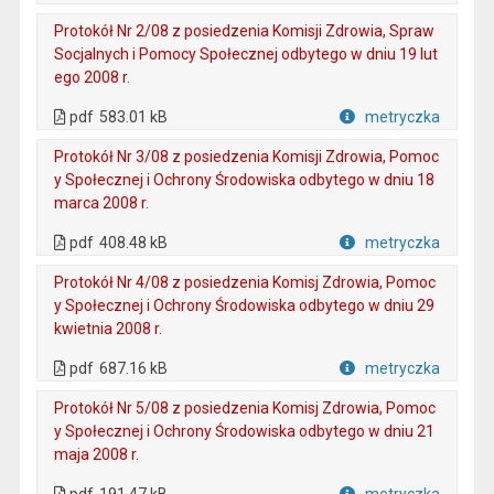
Plik w formacie
Protokół Nr 2/08 z posiedzenia Komisji Zdrowia, Spraw
Socjalnych i Pomocy Społecznej odbytego w dniu 19 lut
ego 2008 r.
. Plik w formacie: pdf
. Otwiera się w nowej karcie.
pdf
583.01 kB
metryczka
Plik w formacie
Protokół Nr 3/08 z posiedzenia Komisji Zdrowia, Pomoc
y Społecznej i Ochrony Środowiska odbytego w dniu 18
marca 2008 r.
. Plik w formacie: pdf
. Otwiera się w nowej karcie.
pdf
408.48 kB
metryczka
Plik w formacie
Protokół Nr 4/08 z posiedzenia Komisj Zdrowia, Pomoc
y Społecznej i Ochrony Środowiska odbytego w dniu 29
kwietnia 2008 r.
. Plik w formacie: pdf
. Otwiera się w nowej karcie.
pdf
687.16 kB
metryczka
Plik w formacie
Protokół Nr 5/08 z posiedzenia Komisj Zdrowia, Pomoc
y Społecznej i Ochrony Środowiska odbytego w dniu 21
maja 2008 r.
. Plik w formacie: pdf
. Otwiera się w nowej karcie.