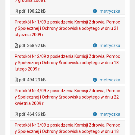
7 grudnia 2008 r.
. Plik w formacie: pdf
. Otwiera się w nowej karcie.
pdf
198.22 kB
metryczka
Plik w formacie
Protokół Nr 1/09 z posiedzenia Komisji Zdrowia, Pomoc
y Społecznej i Ochrony Środowiska odbytego w dniu 21
stycznia 2009 r.
. Plik w formacie: pdf
. Otwiera się w nowej karcie.
pdf
368.92 kB
metryczka
Plik w formacie
Protokół Nr 2/09 z posiedzenia Komisji Zdrowia, Pomoc
y Społecznej i Ochrony Środowiska odbytego w dniu 18
lutego 2009 r.
. Plik w formacie: pdf
. Otwiera się w nowej karcie.
pdf
494.23 kB
metryczka
Plik w formacie
Protokół Nr 4/09 z posiedzenia Komisji Zdrowia, Pomoc
y Społecznej i Ochrony Środowiska odbytego w dniu 22
kwietnia 2009 r.
. Plik w formacie: pdf
. Otwiera się w nowej karcie.
pdf
464.96 kB
metryczka
Plik w formacie
Protokół Nr 3/09 z posiedzenia Komisji Zdrowia, Pomoc
y Społecznej i Ochrony Środowiska odbytego w dniu 18