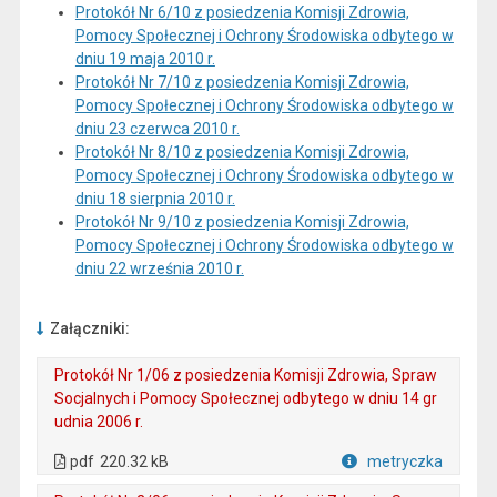
Protokół Nr 6/10 z posiedzenia Komisji Zdrowia,
Pomocy Społecznej i Ochrony Środowiska odbytego w
dniu 19 maja 2010 r.
Protokół Nr 7/10 z posiedzenia Komisji Zdrowia,
Pomocy Społecznej i Ochrony Środowiska odbytego w
dniu 23 czerwca 2010 r.
Protokół Nr 8/10 z posiedzenia Komisji Zdrowia,
Pomocy Społecznej i Ochrony Środowiska odbytego w
dniu 18 sierpnia 2010 r.
Protokół Nr 9/10 z posiedzenia Komisji Zdrowia,
Pomocy Społecznej i Ochrony Środowiska odbytego w
dniu 22 września 2010 r.
Załączniki:
Protokół Nr 1/06 z posiedzenia Komisji Zdrowia, Spraw
Socjalnych i Pomocy Społecznej odbytego w dniu 14 gr
udnia 2006 r.
. Plik w formacie: pdf
. Otwiera się w nowej karcie.
pdf
220.32 kB
metryczka
Plik w formacie