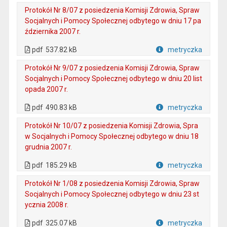
Protokół Nr 8/07 z posiedzenia Komisji Zdrowia, Spraw
Socjalnych i Pomocy Społecznej odbytego w dniu 17 pa
ździernika 2007 r.
. Plik w formacie: pdf
. Otwiera się w nowej karcie.
pdf
537.82 kB
metryczka
Plik w formacie
Protokół Nr 9/07 z posiedzenia Komisji Zdrowia, Spraw
Socjalnych i Pomocy Społecznej odbytego w dniu 20 list
opada 2007 r.
. Plik w formacie: pdf
. Otwiera się w nowej karcie.
pdf
490.83 kB
metryczka
Plik w formacie
Protokół Nr 10/07 z posiedzenia Komisji Zdrowia, Spra
w Socjalnych i Pomocy Społecznej odbytego w dniu 18
grudnia 2007 r.
. Plik w formacie: pdf
. Otwiera się w nowej karcie.
pdf
185.29 kB
metryczka
Plik w formacie
Protokół Nr 1/08 z posiedzenia Komisji Zdrowia, Spraw
Socjalnych i Pomocy Społecznej odbytego w dniu 23 st
ycznia 2008 r.
. Plik w formacie: pdf
. Otwiera się w nowej karcie.
pdf
325.07 kB
metryczka