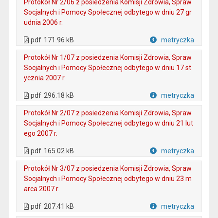
Protokół Nr 2/06 z posiedzenia Komisji Zdrowia, Spraw
Socjalnych i Pomocy Społecznej odbytego w dniu 27 gr
udnia 2006 r.
. Plik w formacie: pdf
. Otwiera się w nowej karcie.
pdf
171.96 kB
metryczka
Plik w formacie
Protokół Nr 1/07 z posiedzenia Komisji Zdrowia, Spraw
Socjalnych i Pomocy Społecznej odbytego w dniu 17 st
ycznia 2007 r.
. Plik w formacie: pdf
. Otwiera się w nowej karcie.
pdf
296.18 kB
metryczka
Plik w formacie
Protokół Nr 2/07 z posiedzenia Komisji Zdrowia, Spraw
Socjalnych i Pomocy Społecznej odbytego w dniu 21 lut
ego 2007 r.
. Plik w formacie: pdf
. Otwiera się w nowej karcie.
pdf
165.02 kB
metryczka
Plik w formacie
Protokół Nr 3/07 z posiedzenia Komisji Zdrowia, Spraw
Socjalnych i Pomocy Społecznej odbytego w dniu 23 m
arca 2007 r.
. Plik w formacie: pdf
. Otwiera się w nowej karcie.
pdf
207.41 kB
metryczka
Plik w formacie