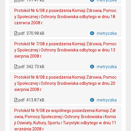
pdf
191.47 kB
metryczka
Plik w formacie
Protokół Nr 6/08 z posiedzenia Komisji Zdrowia, Pomoc
y Społecznej i Ochrony Środowiska odbytego w dniu 18
czerwca 2008 r.
. Plik w formacie: pdf
. Otwiera się w nowej karcie.
pdf
370.98 kB
metryczka
Plik w formacie
Protokół Nr 7/08 z posiedzenia Komisji Zdrowia, Pomoc
y Społecznej i Ochrony Środowiska odbytego w dniu 13
sierpnia 2008 r.
. Plik w formacie: pdf
. Otwiera się w nowej karcie.
pdf
342.73 kB
metryczka
Plik w formacie
Protokół Nr 8/08 z posiedzenia Komisji Zdrowia, Pomoc
y Społecznej i Ochrony Środowiska odbytego w dniu 20
sierpnia 2008 r.
. Plik w formacie: pdf
. Otwiera się w nowej karcie.
pdf
413.87 kB
metryczka
Plik w formacie
Protokół Nr 9/08 ze wspólnego posiedzenia Komisji Zdr
owia, Pomocy Społecznej i Ochrony Środowiska i Komis
ji Oświaty, Kultury, Sportu i Turystyki odbytego w dniu 11
września 2008 r.