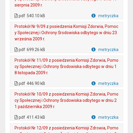
sierpnia 2009 r.
. Plik w formacie: pdf
. Otwiera się w nowej karcie.
pdf
540.10 kB
metryczka
Plik w formacie
Protokół Nr 9/09 z posiedzenia Komisji Zdorwia, Pomoc
y Społecznej i Ochrony Środowiska odbytego w dniu 23
września 2009 r.
. Plik w formacie: pdf
. Otwiera się w nowej karcie.
pdf
699.26 kB
metryczka
Plik w formacie
Protokół Nr 11/09 z posiedzenia Komisji Zdorwia, Pomo
cy Społecznej i Ochrony Środowiska odbytego w dniu 1
8 listopada 2009 r.
. Plik w formacie: pdf
. Otwiera się w nowej karcie.
pdf
446.90 kB
metryczka
Plik w formacie
Protokół Nr 10/09 z posiedzenia Komisji Zdorwia, Pomo
cy Społecznej i Ochrony Środowiska odbytego w dniu 2
1 października 2009 r.
. Plik w formacie: pdf
. Otwiera się w nowej karcie.
pdf
411.43 kB
metryczka
Plik w formacie
Protokół Nr 12/09 z posiedzenia Komisji Zdrowia, Pomo