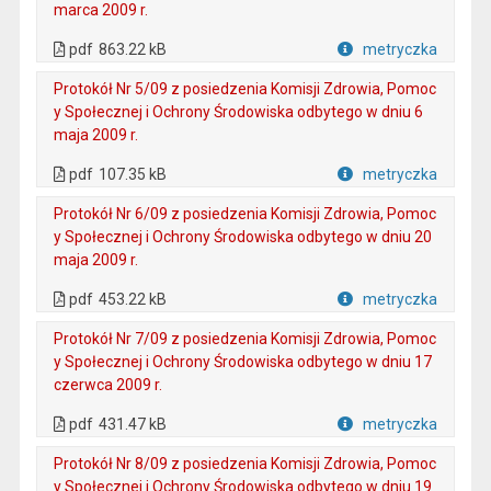
marca 2009 r.
. Plik w formacie: pdf
. Otwiera się w nowej karcie.
pdf
863.22 kB
metryczka
Plik w formacie
Protokół Nr 5/09 z posiedzenia Komisji Zdrowia, Pomoc
y Społecznej i Ochrony Środowiska odbytego w dniu 6
maja 2009 r.
. Plik w formacie: pdf
. Otwiera się w nowej karcie.
pdf
107.35 kB
metryczka
Plik w formacie
Protokół Nr 6/09 z posiedzenia Komisji Zdrowia, Pomoc
y Społecznej i Ochrony Środowiska odbytego w dniu 20
maja 2009 r.
. Plik w formacie: pdf
. Otwiera się w nowej karcie.
pdf
453.22 kB
metryczka
Plik w formacie
Protokół Nr 7/09 z posiedzenia Komisji Zdrowia, Pomoc
y Społecznej i Ochrony Środowiska odbytego w dniu 17
czerwca 2009 r.
. Plik w formacie: pdf
. Otwiera się w nowej karcie.
pdf
431.47 kB
metryczka
Plik w formacie
Protokół Nr 8/09 z posiedzenia Komisji Zdrowia, Pomoc
y Społecznej i Ochrony Środowiska odbytego w dniu 19