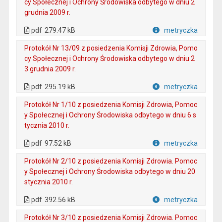
cy Społecznej i Ochrony Środowiska odbytego w dniu 2
grudnia 2009 r.
. Plik w formacie: pdf
. Otwiera się w nowej karcie.
pdf
279.47 kB
metryczka
Plik w formacie
Protokół Nr 13/09 z posiedzenia Komisji Zdrowia, Pomo
cy Społecznej i Ochrony Środowiska odbytego w dniu 2
3 grudnia 2009 r.
. Plik w formacie: pdf
. Otwiera się w nowej karcie.
pdf
295.19 kB
metryczka
Plik w formacie
Protokół Nr 1/10 z posiedzenia Komisji Zdrowia, Pomoc
y Społecznej i Ochrony Środowiska odbytego w dniu 6 s
tycznia 2010 r.
. Plik w formacie: pdf
. Otwiera się w nowej karcie.
pdf
97.52 kB
metryczka
Plik w formacie
Protokół Nr 2/10 z posiedzenia Komisji Zdrowia. Pomoc
y Społecznej i Ochrony Środowiska odbytego w dniu 20
stycznia 2010 r.
. Plik w formacie: pdf
. Otwiera się w nowej karcie.
pdf
392.56 kB
metryczka
Plik w formacie
Protokół Nr 3/10 z posiedzenia Komisji Zdrowia. Pomoc