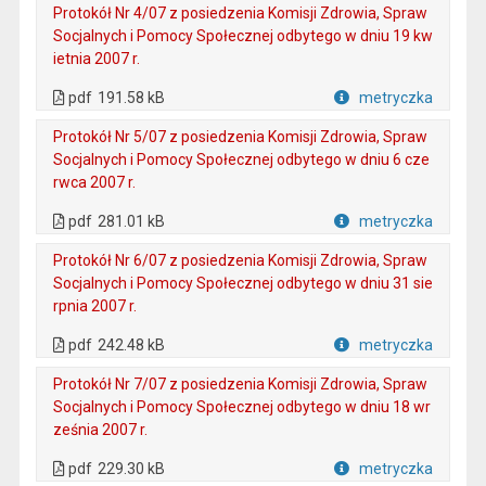
Protokół Nr 4/07 z posiedzenia Komisji Zdrowia, Spraw
Socjalnych i Pomocy Społecznej odbytego w dniu 19 kw
ietnia 2007 r.
. Plik w formacie: pdf
. Otwiera się w nowej karcie.
pdf
191.58 kB
metryczka
Plik w formacie
Protokół Nr 5/07 z posiedzenia Komisji Zdrowia, Spraw
Socjalnych i Pomocy Społecznej odbytego w dniu 6 cze
rwca 2007 r.
. Plik w formacie: pdf
. Otwiera się w nowej karcie.
pdf
281.01 kB
metryczka
Plik w formacie
Protokół Nr 6/07 z posiedzenia Komisji Zdrowia, Spraw
Socjalnych i Pomocy Społecznej odbytego w dniu 31 sie
rpnia 2007 r.
. Plik w formacie: pdf
. Otwiera się w nowej karcie.
pdf
242.48 kB
metryczka
Plik w formacie
Protokół Nr 7/07 z posiedzenia Komisji Zdrowia, Spraw
Socjalnych i Pomocy Społecznej odbytego w dniu 18 wr
ześnia 2007 r.
. Plik w formacie: pdf
. Otwiera się w nowej karcie.
pdf
229.30 kB
metryczka
Plik w formacie