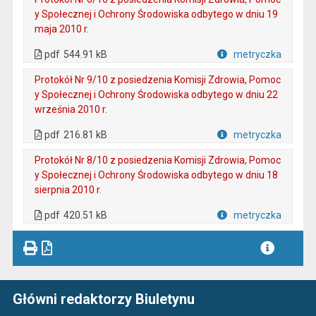
y Społecznej i Ochrony Środowiska odbytego w dniu 19
maja 2010 r.
. Plik w formacie: pdf
. Otwiera się w nowej karcie.
pdf
544.91 kB
metryczka
Plik w formacie
Protokół Nr 9/10 z posiedzenia Komisji Zdrowia, Pomoc
y Społecznej i Ochrony Środowiska odbytego w dniu 22
września 2010 r.
. Plik w formacie: pdf
. Otwiera się w nowej karcie.
pdf
216.81 kB
metryczka
Plik w formacie
Protokół Nr 8/10 z posiedzenia Komisji Zdrowia, Pomoc
y Społecznej i Ochrony Środowiska odbytego w dniu 18
sierpnia 2010 r.
. Plik w formacie: pdf
. Otwiera się w nowej karcie.
pdf
420.51 kB
metryczka
Plik w formacie
Główni redaktorzy Biuletynu