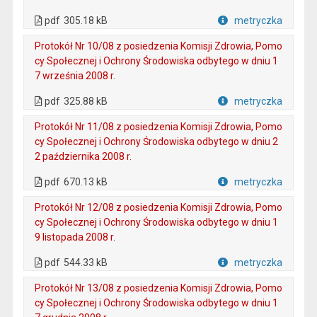
. Plik w formacie: pdf
. Otwiera się w nowej karcie.
pdf
305.18 kB
metryczka
Plik w formacie
Protokół Nr 10/08 z posiedzenia Komisji Zdrowia, Pomo
cy Społecznej i Ochrony Środowiska odbytego w dniu 1
7 września 2008 r.
. Plik w formacie: pdf
. Otwiera się w nowej karcie.
pdf
325.88 kB
metryczka
Plik w formacie
Protokół Nr 11/08 z posiedzenia Komisji Zdrowia, Pomo
cy Społecznej i Ochrony Środowiska odbytego w dniu 2
2 października 2008 r.
. Plik w formacie: pdf
. Otwiera się w nowej karcie.
pdf
670.13 kB
metryczka
Plik w formacie
Protokół Nr 12/08 z posiedzenia Komisji Zdrowia, Pomo
cy Społecznej i Ochrony Środowiska odbytego w dniu 1
9 listopada 2008 r.
. Plik w formacie: pdf
. Otwiera się w nowej karcie.
pdf
544.33 kB
metryczka
Plik w formacie
Protokół Nr 13/08 z posiedzenia Komisji Zdrowia, Pomo
cy Społecznej i Ochrony Środowiska odbytego w dniu 1