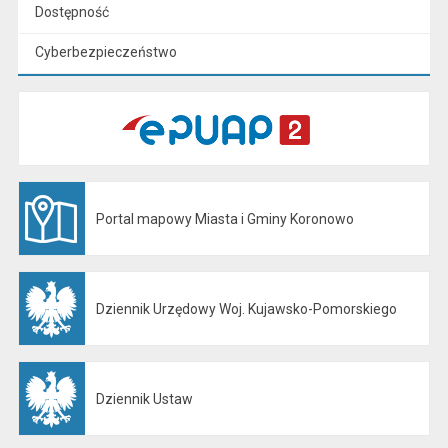
Dostępność
Cyberbezpieczeństwo
Portal mapowy Miasta i Gminy Koronowo
Otwiera się w nowej karcie
Dziennik Urzędowy Woj. Kujawsko-Pomorskiego
Otwiera się w nowej karcie
Dziennik Ustaw
Otwiera się w nowej karcie