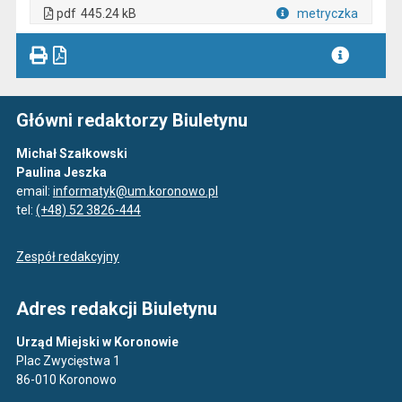
. Plik w formacie: pdf
. Otwiera się w nowej karcie.
pdf
445.24 kB
metryczka
Plik w formacie
Główni redaktorzy Biuletynu
Michał Szałkowski
Paulina Jeszka
email:
informatyk@um.koronowo.pl
tel:
(+48) 52 3826-444
Zespół redakcyjny
Adres redakcji Biuletynu
Urząd Miejski w Koronowie
Plac Zwycięstwa 1
86-010 Koronowo