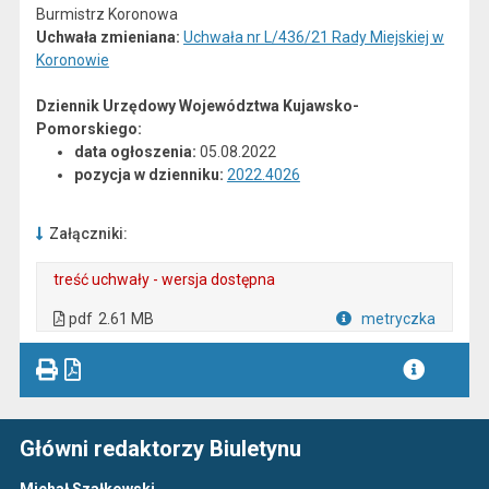
Burmistrz Koronowa
Uchwała zmieniana:
Uchwała nr L/436/21 Rady Miejskiej w
Koronowie
Dziennik Urzędowy Województwa Kujawsko-
Pomorskiego:
data ogłoszenia:
05.08.2022
pozycja w dzienniku:
2022.4026
Załączniki:
treść uchwały - wersja dostępna
. Plik w formacie: pdf
. Otwiera się w nowej karcie.
pdf
2.61 MB
metryczka
Plik w formacie
Główni redaktorzy Biuletynu