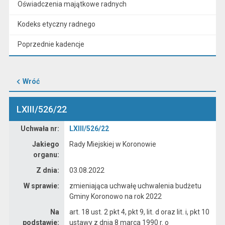
Oświadczenia majątkowe radnych
Kodeks etyczny radnego
Poprzednie kadencje
Wróć
LXIII/526/22
Dane uchwały nr LXIII/526/22
Uchwała nr:
LXIII/526/22
Jakiego
Rady Miejskiej w Koronowie
organu:
Z dnia:
03.08.2022
W sprawie:
zmieniająca uchwałę uchwalenia budżetu
Gminy Koronowo na rok 2022
Na
art. 18 ust. 2 pkt 4, pkt 9, lit. d oraz lit. i, pkt 10
podstawie:
ustawy z dnia 8 marca 1990 r. o