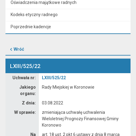
Oświadczenia majątkowe radnych
Kodeks etyczny radnego
Poprzednie kadencje
Wróć
LXIII/525/22
Dane uchwały nr LXIII/525/22
Uchwała nr:
LXIII/525/22
Jakiego
Rady Miejskiej w Koronowie
organu:
Z dnia:
03.08.2022
W sprawie:
zmieniająca uchwałę uchwalenia
Wieloletniej Prognozy Finansowej Gminy
Koronowo
Na
art. 18 ust. 2 pkt 6 ustawy z dnia 8 marca