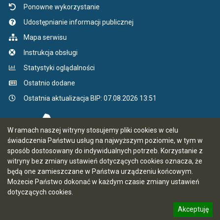
Ponowne wykorzystanie
Udostępnianie informacji publicznej
Mapa serwisu
Instrukcja obsługi
Statystyki oglądalności
Ostatnio dodane
Ostatnia aktualizacja BIP: 07.08.2026 13:51
W ramach naszej witryny stosujemy pliki cookies w celu
świadczenia Państwu usług na najwyższym poziomie, w tym w
sposób dostosowany do indywidualnych potrzeb. Korzystanie z
witryny bez zmiany ustawień dotyczących cookies oznacza, że
będą one zamieszczane w Państwa urządzeniu końcowym.
Możecie Państwo dokonać w każdym czasie zmiany ustawień
dotyczących cookies.
Akceptuję
5.7.0 [66]
CMS i hosting: Logonet Sp. z o.o. w Bydgoszczy
informację o polityce prywatności