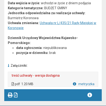
Data wejścia w życie:
wchodzi w życie z dniem podjęcia
Kategorie tematyczne:
BUDŻET GMINY
Jednostka odpowiedzialna za realizacje uchwały:
Burmistrz Koronowa
Uchwała zmieniana:
Uchwała nr L/435/21 Rady Miejskiej w
Koronowie
Dziennik Urzędowy Województwa Kujawsko-
Pomorskiego:
data ogłoszenia:
niepublikowana
pozycja w dzienniku:
brak
Załączniki:
treść uchwały - wersja dostępna
. Plik w formacie: pdf
. Otwiera się w nowej karcie.
pdf
1.20 MB
metryczka
Plik w formacie