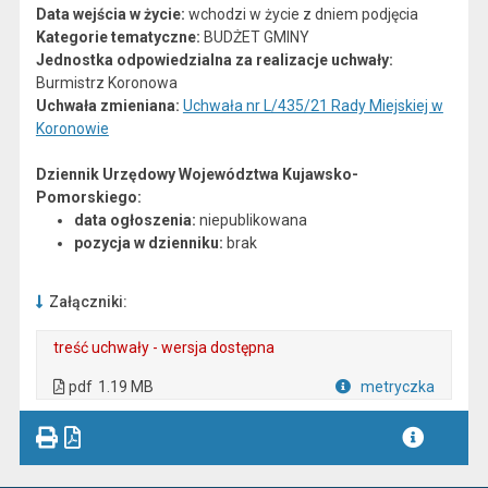
Data wejścia w życie:
wchodzi w życie z dniem podjęcia
Kategorie tematyczne:
BUDŻET GMINY
Jednostka odpowiedzialna za realizacje uchwały:
Burmistrz Koronowa
Uchwała zmieniana:
Uchwała nr L/435/21 Rady Miejskiej w
Koronowie
Dziennik Urzędowy Województwa Kujawsko-
Pomorskiego:
data ogłoszenia:
niepublikowana
pozycja w dzienniku:
brak
Załączniki:
treść uchwały - wersja dostępna
. Plik w formacie: pdf
. Otwiera się w nowej karcie.
pdf
1.19 MB
metryczka
Plik w formacie