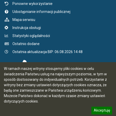
Ponowne wykorzystanie
Udostępnianie informacji publicznej
Mapa serwisu
Instrukcja obsługi
Statystyki oglądalności
Ostatnio dodane
Ostatnia aktualizacja BIP: 06.08.2026 14:48
W ramach naszej witryny stosujemy pliki cookies w celu
świadczenia Państwu usług na najwyższym poziomie, w tym w
sposób dostosowany do indywidualnych potrzeb. Korzystanie z
witryny bez zmiany ustawień dotyczących cookies oznacza, że
będą one zamieszczane w Państwa urządzeniu końcowym.
Możecie Państwo dokonać w każdym czasie zmiany ustawień
dotyczących cookies.
Akceptuję
5.7.0 [66]
CMS i hosting: Logonet Sp. z o.o. w Bydgoszczy
informację o polityce prywatności