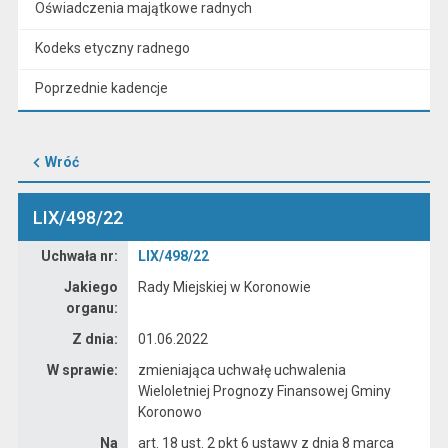
Oświadczenia majątkowe radnych
Kodeks etyczny radnego
Poprzednie kadencje
Wróć
LIX/498/22
Dane uchwały nr LIX/498/22
Uchwała nr:
LIX/498/22
Jakiego
Rady Miejskiej w Koronowie
organu:
Z dnia:
01.06.2022
W sprawie:
zmieniająca uchwałę uchwalenia
Wieloletniej Prognozy Finansowej Gminy
Koronowo
Na
art. 18 ust. 2 pkt 6 ustawy z dnia 8 marca