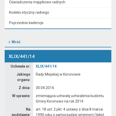
Oświadczenia majątkowe radnych
Kodeks etyczny radnego
Poprzednie kadencje
Wróć
XLIX/441/14
Dane uchwały nr XLIX/441/14
Uchwała nr:
XLIX/441/14
Jakiego
Rady Miejskiej w Koronowie
organu:
Z dnia:
30.04.2014
W sprawie:
zmieniająca uchwałę uchwalenia budżetu
Gminy Koronowo na rok 2014
Na
art. 18 ust. 2 pkt. 4 ustawy z dnia 8 marca
podstawie:
1990 roku o samorządzie gminnym (tekst