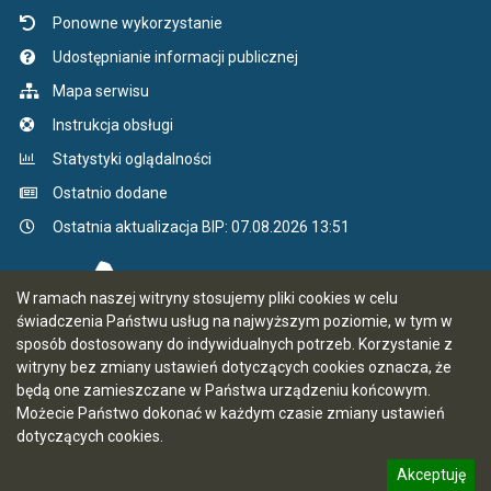
Ponowne wykorzystanie
Udostępnianie informacji publicznej
Mapa serwisu
Instrukcja obsługi
Statystyki oglądalności
Ostatnio dodane
Ostatnia aktualizacja BIP: 07.08.2026 13:51
W ramach naszej witryny stosujemy pliki cookies w celu
świadczenia Państwu usług na najwyższym poziomie, w tym w
sposób dostosowany do indywidualnych potrzeb. Korzystanie z
witryny bez zmiany ustawień dotyczących cookies oznacza, że
będą one zamieszczane w Państwa urządzeniu końcowym.
Możecie Państwo dokonać w każdym czasie zmiany ustawień
dotyczących cookies.
Akceptuję
5.7.0 [66]
CMS i hosting: Logonet Sp. z o.o. w Bydgoszczy
informację o polityce prywatności