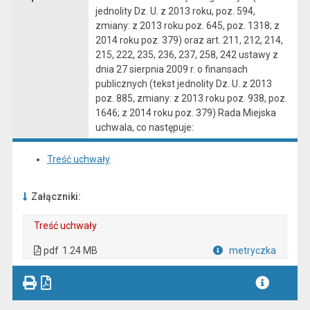
jednolity Dz. U. z 2013 roku, poz. 594,
zmiany: z 2013 roku poz. 645, poz. 1318; z
2014 roku poz. 379) oraz art. 211, 212, 214,
215, 222, 235, 236, 237, 258, 242 ustawy z
dnia 27 sierpnia 2009 r. o finansach
publicznych (tekst jednolity Dz. U. z 2013
poz. 885, zmiany: z 2013 roku poz. 938, poz.
1646; z 2014 roku poz. 379) Rada Miejska
uchwala, co następuje:
Treść uchwały
Załączniki:
Treść uchwały
. Plik w formacie: pdf
. Otwiera się w nowej karcie.
pdf
1.24 MB
metryczka
Plik w formacie