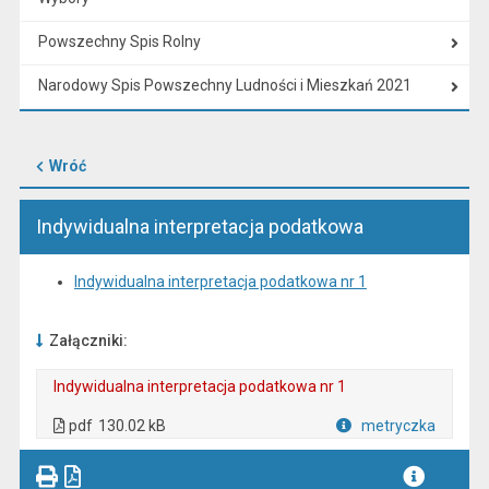
Powszechny Spis Rolny
Narodowy Spis Powszechny Ludności i Mieszkań 2021
Wróć
Indywidualna interpretacja podatkowa
Indywidualna interpretacja podatkowa nr 1
Załączniki:
Indywidualna interpretacja podatkowa nr 1
. Plik w formacie: pdf
. Otwiera się w nowej karcie.
pdf
130.02 kB
metryczka
Plik w formacie