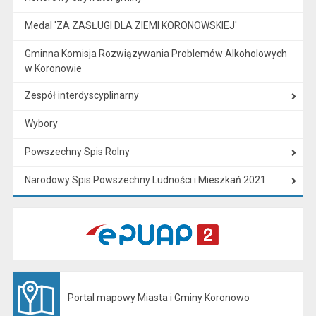
Medal 'ZA ZASŁUGI DLA ZIEMI KORONOWSKIEJ'
Gminna Komisja Rozwiązywania Problemów Alkoholowych
w Koronowie
Zespół interdyscyplinarny
Wybory
Powszechny Spis Rolny
Narodowy Spis Powszechny Ludności i Mieszkań 2021
Portal mapowy Miasta i Gminy Koronowo
Otwiera się w nowej karcie