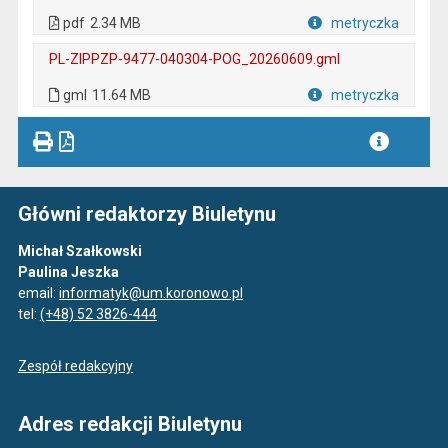
. Plik w formacie: pdf
. Rozmiar pliku: 2.34 MB
. Otwiera się w nowej karcie.
pdf
2.34 MB
metryczka
Plik w formacie
PL-ZIPPZP-9477-040304-POG_20260609.gml
. Plik w formacie: gml
. Rozmiar pliku: 11.64 MB
gml
11.64 MB
metryczka
Plik w formacie
Główni redaktorzy Biuletynu
Michał Szałkowski
Paulina Jeszka
email:
informatyk@um.koronowo.pl
tel:
(+48) 52 3826-444
Zespół redakcyjny
Adres redakcji Biuletynu