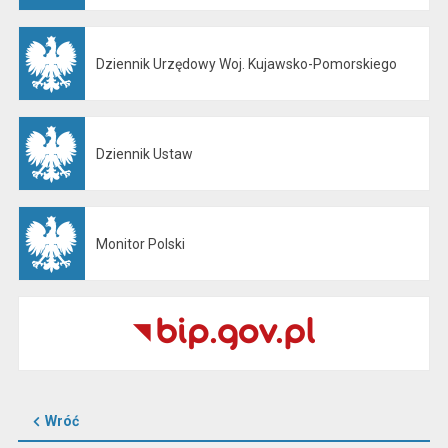
Dziennik Urzędowy Woj. Kujawsko-Pomorskiego
Otwiera się w nowej karcie
Dziennik Ustaw
Otwiera się w nowej karcie
Monitor Polski
Otwiera się w nowej karcie
Wróć