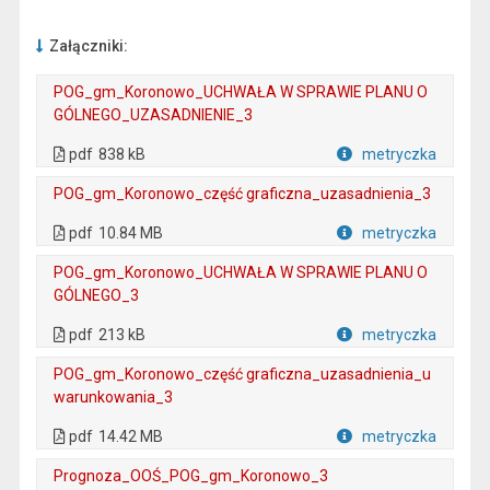
Załączniki:
POG_gm_Koronowo_UCHWAŁA W SPRAWIE PLANU O
GÓLNEGO_UZASADNIENIE_3
. Plik w formacie: pdf
. Rozmiar pliku: 838 kB
. Otwiera się w nowej karcie.
pdf
838 kB
metryczka
Plik w formacie
POG_gm_Koronowo_część graficzna_uzasadnienia_3
. Plik w formacie: pdf
. Rozmiar pliku: 10.84 MB
. Otwiera się w nowej karcie.
pdf
10.84 MB
metryczka
Plik w formacie
POG_gm_Koronowo_UCHWAŁA W SPRAWIE PLANU O
GÓLNEGO_3
. Plik w formacie: pdf
. Rozmiar pliku: 213 kB
. Otwiera się w nowej karcie.
pdf
213 kB
metryczka
Plik w formacie
POG_gm_Koronowo_część graficzna_uzasadnienia_u
warunkowania_3
. Plik w formacie: pdf
. Rozmiar pliku: 14.42 MB
. Otwiera się w nowej karcie.
pdf
14.42 MB
metryczka
Plik w formacie
Prognoza_OOŚ_POG_gm_Koronowo_3