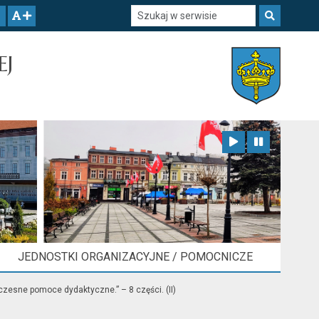
Szukaj w serwisie
Szukaj
zwiększ czcionkę
EJ
Zatrzymaj animację
Odtwórz animację
JEDNOSTKI ORGANIZACYJNE / POMOCNICZE
zesne pomoce dydaktyczne.” – 8 części. (II)