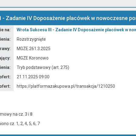
I - Zadanie IV Doposażenie placówek w nowoczesne pomo
e na:
Wrota Sukcesu III - Zadanie IV Doposażenie placówek w now
enia:
Rozstrzygnięte
rawy:
MGZE.261.3.2025
jący:
MGZE Koronowo
enia:
Tryb podstawowy (art. 275)
ofert:
21.11.2025 09:00
ofert:
https://platformazakupowa.pl/transakcja/1210250
mowy na cz. 3 i 8
no cz. 1, 2, 4, 5, 6, 7