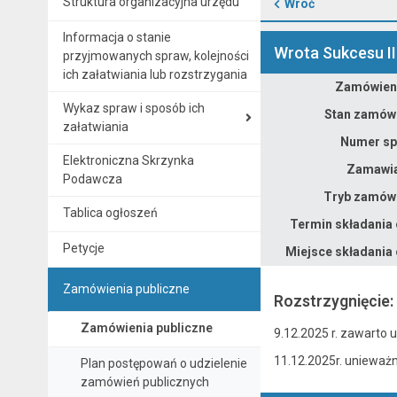
Struktura organizacyjna urzędu
Wróć
Informacja o stanie
Wrota Sukcesu II
przyjmowanych spraw, kolejności
ich załatwiania lub rozstrzygania
Zamówieni
Dane zamówienia na Wrota Sukcesu III - Zadanie IV Doposażenie placówek w nowoczesne pomoce dydaktyczne.” – 8 części. (II)
Wykaz spraw i sposób ich
Stan zamówi
załatwiania
Numer sp
Elektroniczna Skrzynka
Zamawia
Podawcza
Tryb zamówi
Tablica ogłoszeń
Termin składania 
Petycje
Miejsce składania 
Zamówienia publiczne
Rozstrzygnięcie:
Zamówienia publiczne
9.12.2025 r. zawarto u
11.12.2025r. unieważnio
Plan postępowań o udzielenie
zamówień publicznych