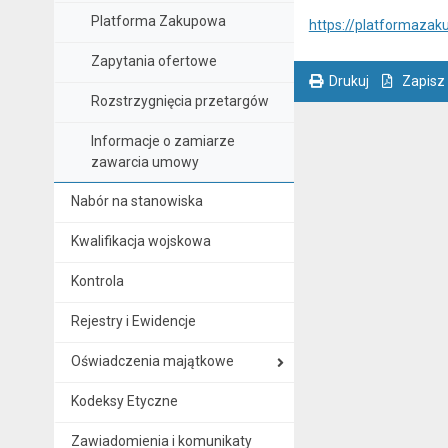
Platforma Zakupowa
https://platformazak
Zapytania ofertowe
Drukuj
Zapisz
Rozstrzygnięcia przetargów
. Ta sama treść dostępna jest na bieżącej stronie
Informacje o zamiarze
zawarcia umowy
Nabór na stanowiska
Kwalifikacja wojskowa
Kontrola
Rejestry i Ewidencje
Oświadczenia majątkowe
Kodeksy Etyczne
Zawiadomienia i komunikaty