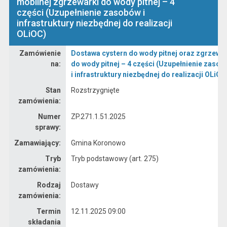
mobilnej zgrzewarki do wody pitnej – 4
części (Uzupełnienie zasobów i
infrastruktury niezbędnej do realizacji
OLiOC)
Zamówienie
Dostawa cystern do wody pitnej oraz zgrzewar
Dane zamówienia na Dostawa cystern do wody pitnej oraz zgrzewarki do wody pitnej – 4 części (Uzupełnienie zasobów i infrastruktury niezbędnej do realizacji OLiOC)
na:
do wody pitnej – 4 części (Uzupełnienie zaso
i infrastruktury niezbędnej do realizacji OLiOC
Stan
Rozstrzygnięte
zamówienia:
Numer
ZP.271.1.51.2025
sprawy:
Zamawiający:
Gmina Koronowo
Tryb
Tryb podstawowy (art. 275)
zamówienia:
Rodzaj
Dostawy
zamówienia:
Termin
12.11.2025 09:00
składania