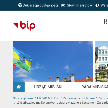
Deklaracja dostępności
Słownik skrótów
Wers
B
URZĄD MIEJSKI
RADA MIEJSK
STRONA GŁÓWNA
Strona główna
URZĄD MIEJSKI
Zamówienia publiczne
Zamówi
„Cyberbezpieczne Koronowo - Usługi związane z Systemem Zarządzani