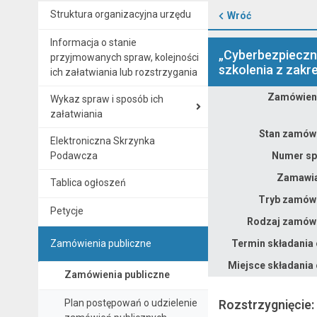
Struktura organizacyjna urzędu
Wróć
Informacja o stanie
„Cyberbezpieczn
przyjmowanych spraw, kolejności
szkolenia z zakre
ich załatwiania lub rozstrzygania
Zamówieni
Wykaz spraw i sposób ich
Dane zamówienia na „Cyberbezpieczne Koronowo - Usługi związane z Systemem Zarządzania Bezpieczeństwem Informacji (SZBI), szkolenia z zakresu cyberzagrożeń, audyty infrastruktury i SZBI – 5 części.
załatwiania
Stan zamówi
Elektroniczna Skrzynka
Podawcza
Numer sp
Zamawia
Tablica ogłoszeń
Tryb zamówi
Petycje
Rodzaj zamówi
Zamówienia publiczne
Termin składania 
Miejsce składania 
Zamówienia publiczne
Plan postępowań o udzielenie
Rozstrzygnięcie: