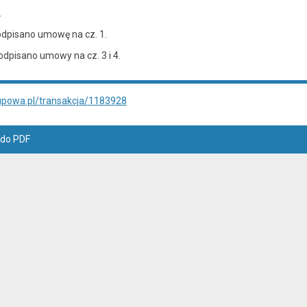
.
odpisano umowę na cz. 1.
odpisano umowy na cz. 3 i 4.
upowa.pl/transakcja/1183928
 do PDF