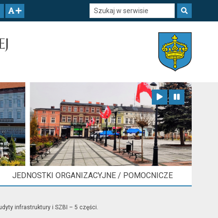
Szukaj w serwisie
Szukaj
zwiększ czcionkę
EJ
Zatrzymaj animację
Odtwórz animację
JEDNOSTKI ORGANIZACYJNE / POMOCNICZE
y infrastruktury i SZBI – 5 części.