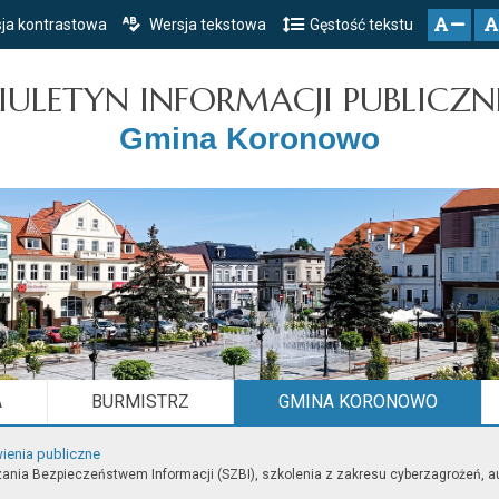
ja kontrastowa
Wersja tekstowa
Gęstość tekstu
Przejdź do głównego menu
Przejdź do mapy serwisu
Przejdź do treści
zresetuj
zmniejsz czcionkę
IULETYN INFORMACJI PUBLICZN
Gmina Koronowo
A
BURMISTRZ
GMINA KORONOWO
enia publiczne
a Bezpieczeństwem Informacji (SZBI), szkolenia z zakresu cyberzagrożeń, audyt