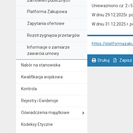
zamówień publicznych
Unieważniono cz. 2 i 5
Platforma Zakupowa
W dniu 29.12.2025r. p
Zapytania ofertowe
W dniu 31.12.2025 r. p
Rozstrzygnięcia przetargów
https://platformazak
Informacje o zamiarze
zawarcia umowy
Drukuj
Zapisz
Nabór na stanowiska
. Ta sama treść dostępna jest na bieżącej stronie
Kwalifikacja wojskowa
Kontrola
Rejestry i Ewidencje
Oświadczenia majątkowe
Kodeksy Etyczne