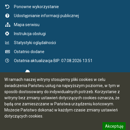
Ponowne wykorzystanie
Udostępnianie informacji publicznej
Mapa serwisu
Instrukcja obsługi
Statystyki oglądalności
Ostatnio dodane
Ostatnia aktualizacja BIP: 07.08.2026 13:51
W ramach naszej witryny stosujemy pliki cookies w celu
świadczenia Państwu usług na najwyższym poziomie, w tym w
sposób dostosowany do indywidualnych potrzeb. Korzystanie z
witryny bez zmiany ustawień dotyczących cookies oznacza, że
będą one zamieszczane w Państwa urządzeniu końcowym.
Możecie Państwo dokonać w każdym czasie zmiany ustawień
dotyczących cookies.
Akceptuję
5.7.0 [66]
CMS i hosting: Logonet Sp. z o.o. w Bydgoszczy