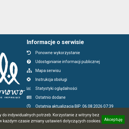
Informacje o serwisie
Ponowne wykorzystanie
Udostępnianie informacji publicznej
Mapa serwisu
Instrukcja obsługi
Statystyki oglądalności
Ostatnio dodane
Ostatnia aktualizacja BIP: 06.08.2026 07:39
do indywidualnych potrzeb. Korzystanie z witryny bez
Akceptuję
 każdym czasie zmiany ustawień dotyczących cookies.
CMS i hosting: Logonet Sp. z o.o. w Bydgoszczy
informację o polityce prywatności