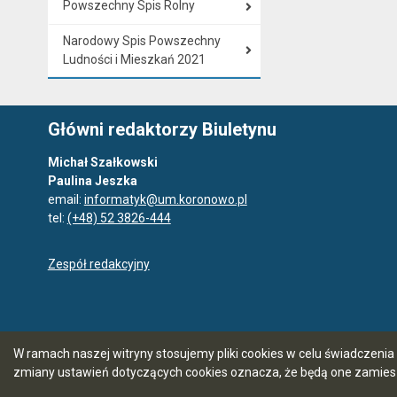
Powszechny Spis Rolny
Narodowy Spis Powszechny
Ludności i Mieszkań 2021
Główni redaktorzy Biuletynu
Michał Szałkowski
Paulina Jeszka
email:
informatyk@um.koronowo.pl
tel:
(+48) 52 3826-444
Zespół redakcyjny
W ramach naszej witryny stosujemy pliki cookies w celu świadczen
zmiany ustawień dotyczących cookies oznacza, że będą one zamie
5.7.0 [66]