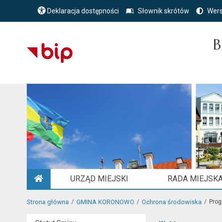
Deklaracja dostępności
Słownik skrótów
Wers
B
URZĄD MIEJSKI
RADA MIEJSK
STRONA GŁÓWNA
Strona główna
GMINA KORONOWO
Ochrona środowiska
Prog