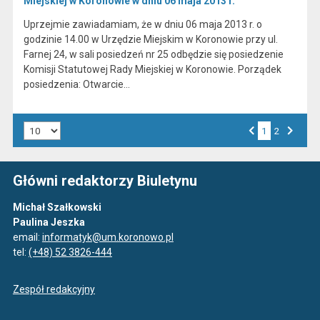
Miejskiej w Koronowie w dniu 06 maja 2013 r.
Uprzejmie zawiadamiam, że w dniu 06 maja 2013 r. o
godzinie 14.00 w Urzędzie Miejskim w Koronowie przy ul.
Farnej 24, w sali posiedzeń nr 25 odbędzie się posiedzenie
Komisji Statutowej Rady Miejskiej w Koronowie. Porządek
posiedzenia: Otwarcie…
Liczba art. na stronie:
1
Przejdź do strony numer
2
Strona numer
Poprzednia strona
Następna strona
Główni redaktorzy Biuletynu
Michał Szałkowski
Paulina Jeszka
email:
informatyk@um.koronowo.pl
tel:
(+48) 52 3826-444
Zespół redakcyjny