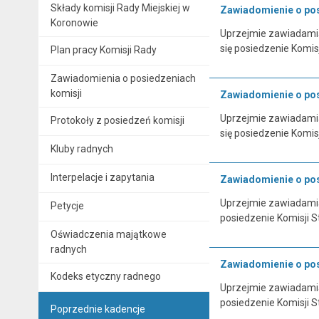
Składy komisji Rady Miejskiej w
Zawiadomienie o posi
Koronowie
Uprzejmie zawiadamiam
się posiedzenie Komis
Plan pracy Komisji Rady
Zawiadomienia o posiedzeniach
komisji
Zawiadomienie o posi
Uprzejmie zawiadamiam
Protokoły z posiedzeń komisji
się posiedzenie Komis
Kluby radnych
Interpelacje i zapytania
Zawiadomienie o posi
Uprzejmie zawiadamiam
Petycje
posiedzenie Komisji S
Oświadczenia majątkowe
radnych
Zawiadomienie o posi
Kodeks etyczny radnego
Uprzejmie zawiadamiam
posiedzenie Komisji S
Poprzednie kadencje