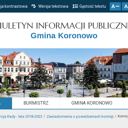
ja kontrastowa
Wersja tekstowa
Gęstość tekstu
Przejdź do głównego menu
Przejdź do mapy serwisu
Przejdź do treści
zresetuj
zmniejsz czcionkę
IULETYN INFORMACJI PUBLICZN
Gmina Koronowo
A
BURMISTRZ
GMINA KORONOWO
ncja Rady - lata 2018-2023
Zawiadomienia o posiedzeniach komisji
Komis