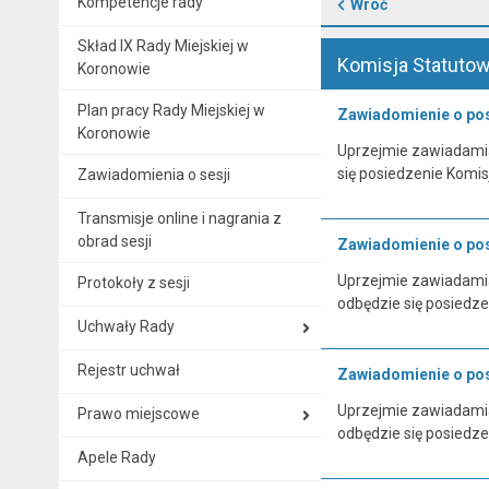
Kompetencje rady
Wróć
Skład IX Rady Miejskiej w
Komisja Statuto
Koronowie
Plan pracy Rady Miejskiej w
Zawiadomienie o posi
Koronowie
Uprzejmie zawiadamiam
się posiedzenie Komis
Zawiadomienia o sesji
Transmisje online i nagrania z
obrad sesji
Zawiadomienie o posi
Uprzejmie zawiadamiam
Protokoły z sesji
odbędzie się posiedze
Uchwały Rady
Rejestr uchwał
Zawiadomienie o posi
Uprzejmie zawiadamiam
Prawo miejscowe
odbędzie się posiedze
Apele Rady