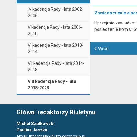
IV kadencja Rady - lata 2002-
Zawiadomienie o posi
2006
Uprzejmie zawiadamiam
V kadencja Rady - lata 2006-
posiedzenie Komisji S
2010
VI kadencja Rady - lata 2010-
Wróć
2014
VII kadencja Rady - lata 2014-
2018
VIII kadencja Rady - lata
2018-2023
Główni redaktorzy Biuletynu
Michał Szałkowski
Paulina Jeszka
email:
informatyk@um.koronowo.pl