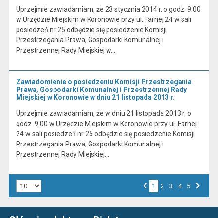
Uprzejmie zawiadamiam, że 23 stycznia 2014 r. o godz. 9.00
w Urzędzie Miejskim w Koronowie przy ul. Farnej 24 w sali
posiedzeń nr 25 odbędzie się posiedzenie Komisji
Przestrzegania Prawa, Gospodarki Komunalnej i
Przestrzennej Rady Miejskiej w…
Zawiadomienie o posiedzeniu Komisji Przestrzegania
Prawa, Gospodarki Komunalnej i Przestrzennej Rady
Miejskiej w Koronowie w dniu 21 listopada 2013 r.
Uprzejmie zawiadamiam, że w dniu 21 listopada 2013 r. o
godz. 9.00 w Urzędzie Miejskim w Koronowie przy ul. Farnej
24 w sali posiedzeń nr 25 odbędzie się posiedzenie Komisji
Przestrzegania Prawa, Gospodarki Komunalnej i
Przestrzennej Rady Miejskiej…
Liczba art. na stronie:
1
Przejdź do strony numer
2
Przejdź do strony numer
3
Przejdź do strony numer
4
Przejdź do strony numer
5
Strona numer
Poprzednia strona
Następna strona