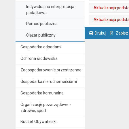
. Plik w formacie: pdf
. Otwiera się w nowej karcie.
Indywidualna interpretacja
Aktualizacja podsta
podatkowa
. Plik w formacie: pdf
. Otwiera się w nowej karcie.
Aktualizacja podsta
Pomoc publiczna
. Plik w formacie: pdf
. Otwiera się w nowej karcie.
Drukuj
Zapisz
Ciężar publiczny
. Ta sama treść dostępna jest na bieżącej stronie
Gospodarka odpadami
Ochrona środowiska
Zagospodarowanie przestrzenne
Gospodarka nieruchomościami
Gospodarka komunalna
Organizacje pozarządowe -
zdrowie, sport
Budżet Obywatelski