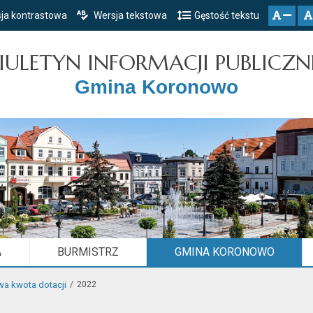
ja kontrastowa
Wersja tekstowa
Gęstość tekstu
Przejdź do głównego menu
Przejdź do mapy serwisu
Przejdź do treści
zresetuj
zmniejsz czcionkę
IULETYN INFORMACJI PUBLICZN
Gmina Koronowo
A
BURMISTRZ
GMINA KORONOWO
a kwota dotacji
2022