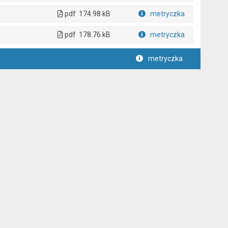
pdf
174.98 kB
metryczka
Plik w formacie
pdf
178.76 kB
metryczka
Plik w formacie
metryczka