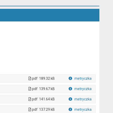
pdf
189.32 kB
metryczka
Plik w formacie
pdf
139.67 kB
metryczka
Plik w formacie
pdf
141.64 kB
metryczka
Plik w formacie
pdf
137.29 kB
metryczka
Plik w formacie