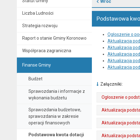
Statut Gminy
Wróć
Liczba Ludności
Podstawowa kwot
Strategia rozwoju
Ogłoszenie o po
Raport o stanie Gminy Koronowo
Aktualizacja pod
Aktualizacja pod
Współpraca zagraniczna
Aktualizacja pod
Aktualizacja pod
Finanse Gminy
Aktualizacja pod
Budżet
Załączniki:
Sprawozdania i informacje z
Ogłoszenie o podst
wykonania budżetu
. Plik w formacie: pdf
. Otwiera się w nowej karcie.
Sprawozdania budżetowe,
Aktualizacja podsta
sprawozdania w zakresie
. Plik w formacie: pdf
. Otwiera się w nowej karcie.
operacji finansowych
Aktualizacja podsta
. Plik w formacie: pdf
. Otwiera się w nowej karcie.
Podstawowa kwota dotacji
Aktualizacja podsta