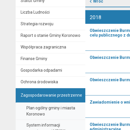
Statut Gminy
Wróć
Liczba Ludności
2018
Strategia rozwoju
Obwieszczenie Burmis
celu publicznego z d
Raport o stanie Gminy Koronowo
Współpraca zagraniczna
Obwieszczenie Burmis
Finanse Gminy
Gospodarka odpadami
Obwieszczenie Burmi
Ochrona środowiska
Zagospodarowanie przestrzenne
Zawiadomienie o wnie
Plan ogólny gminy i miasta
Koronowo
Obwieszczenie Burmi
System informacji
administracyjne