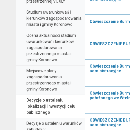
przestrzennej VOXLY
Studium uwarunkowań i
kierunków zagospodarowania
Obwieszczenie Burmi
miasta i gminy Koronowo
Ocena aktualności stadium
uwarunkowań i kierunków
OBWIESZCZENIE BURM
zagospodarowania
przestrzennego miasta i
gminy Koronowo.
Obwieszczenie Burmi
Miejscowe plany
administracyjne
zagospodarowania
przestrzennego miasta i
gminy Koronowo
Obwieszczenie Burmi
położonego we Wteln
Decyzje o ustaleniu
lokalizacji inwestycji celu
publicznego
OBWIESZCZENIE BURMI
Decyzje o ustaleniu warunków
administracyjne
zabudowy