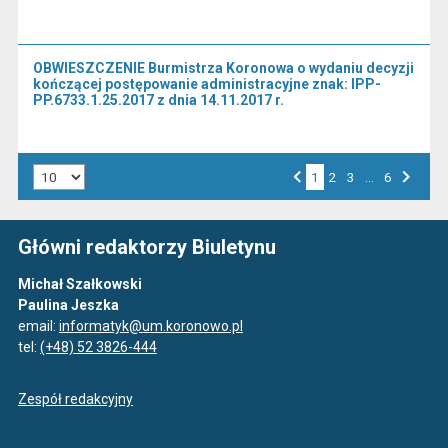
OBWIESZCZENIE Burmistrza Koronowa o wydaniu decyzji
kończącej postępowanie administracyjne znak: IPP-
PP.6733.1.25.2017 z dnia 14.11.2017 r.
Liczba art. na stronie:
1
Przejdź do strony numer
2
Przejdź do strony numer
3
…
Przejdź do strony numer
6
Strona numer
Poprzednia strona
Następna strona
Główni redaktorzy Biuletynu
Michał Szałkowski
Paulina Jeszka
email:
informatyk@um.koronowo.pl
tel:
(+48) 52 3826-444
Zespół redakcyjny