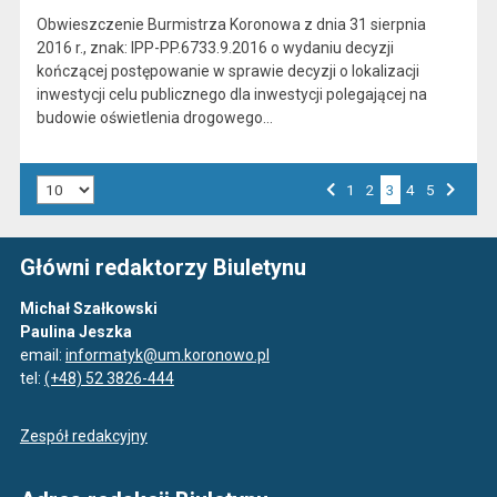
Obwieszczenie Burmistrza Koronowa z dnia 31 sierpnia
2016 r., znak: IPP-PP.6733.9.2016 o wydaniu decyzji
kończącej postępowanie w sprawie decyzji o lokalizacji
inwestycji celu publicznego dla inwestycji polegającej na
budowie oświetlenia drogowego…
Liczba art. na stronie:
Przejdź do strony numer
1
Przejdź do strony numer
2
3
Przejdź do strony numer
4
Przejdź do strony numer
5
Strona numer
Poprzednia strona
Następna strona
Główni redaktorzy Biuletynu
Michał Szałkowski
Paulina Jeszka
email:
informatyk@um.koronowo.pl
tel:
(+48) 52 3826-444
Zespół redakcyjny