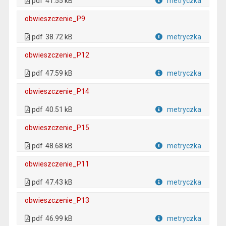
pdf
41.55 kB
metryczka
Plik w formacie
obwieszczenie_P9
. Plik w formacie: pdf
. Otwiera się w nowej karcie.
pdf
38.72 kB
metryczka
Plik w formacie
obwieszczenie_P12
. Plik w formacie: pdf
. Otwiera się w nowej karcie.
pdf
47.59 kB
metryczka
Plik w formacie
obwieszczenie_P14
. Plik w formacie: pdf
. Otwiera się w nowej karcie.
pdf
40.51 kB
metryczka
Plik w formacie
obwieszczenie_P15
. Plik w formacie: pdf
. Otwiera się w nowej karcie.
pdf
48.68 kB
metryczka
Plik w formacie
obwieszczenie_P11
. Plik w formacie: pdf
. Otwiera się w nowej karcie.
pdf
47.43 kB
metryczka
Plik w formacie
obwieszczenie_P13
. Plik w formacie: pdf
. Otwiera się w nowej karcie.
pdf
46.99 kB
metryczka
Plik w formacie