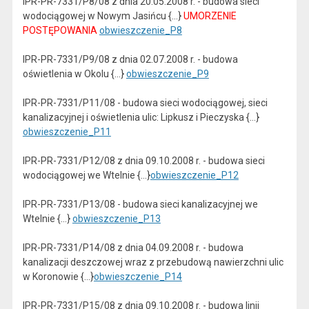
IPR-PR-7331/P8/08 z dnia 20.05.2008 r. - budowa sieci
wodociągowej w Nowym Jasińcu {...}
UMORZENIE
POSTĘPOWANIA
obwieszczenie_P8
IPR-PR-7331/P9/08 z dnia 02.07.2008 r. - budowa
oświetlenia w Okolu {...}
obwieszczenie_P9
IPR-PR-7331/P11/08 - budowa sieci wodociągowej, sieci
kanalizacyjnej i oświetlenia ulic: Lipkusz i Pieczyska {...}
obwieszczenie_P11
IPR-PR-7331/P12/08 z dnia 09.10.2008 r. - budowa sieci
wodociągowej we Wtelnie {...}
obwieszczenie_P12
IPR-PR-7331/P13/08 - budowa sieci kanalizacyjnej we
Wtelnie {...}
obwieszczenie_P13
IPR-PR-7331/P14/08 z dnia 04.09.2008 r. - budowa
kanalizacji deszczowej wraz z przebudową nawierzchni ulic
w Koronowie {...}
obwieszczenie_P14
IPR-PR-7331/P15/08 z dnia 09.10.2008 r. - budowa linii