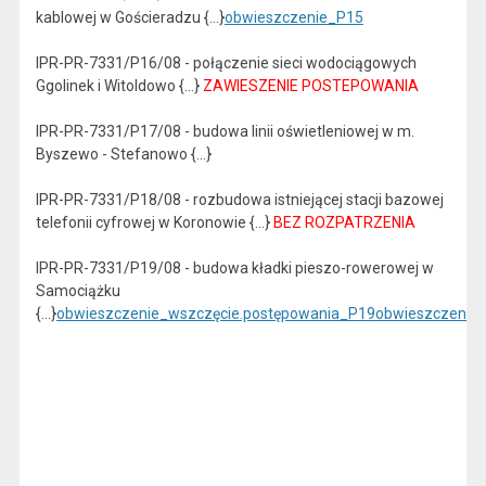
kablowej w Gościeradzu {...}
obwieszczenie_P15
IPR-PR-7331/P16/08 - połączenie sieci wodociągowych
Ggolinek i Witoldowo {...}
ZAWIESZENIE POSTEPOWANIA
IPR-PR-7331/P17/08 - budowa linii oświetleniowej w m.
Byszewo - Stefanowo {...}
IPR-PR-7331/P18/08 - rozbudowa istniejącej stacji bazowej
telefonii cyfrowej w Koronowie {...}
BEZ ROZPATRZENIA
IPR-PR-7331/P19/08 - budowa kładki pieszo-rowerowej w
Samociążku
{...}
obwieszczenie_wszczęcie.postępowania_P19
obwieszczenie_