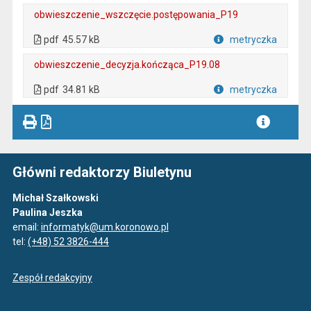
obwieszczenie_wszczęcie.postępowania_P19
. Plik w formacie: pdf
. Otwiera się w nowej karcie.
pdf
45.57 kB
metryczka
Plik w formacie
obwieszczenie_decyzja.kończąca_P19.08
. Plik w formacie: pdf
. Otwiera się w nowej karcie.
pdf
34.81 kB
metryczka
Plik w formacie
Główni redaktorzy Biuletynu
Michał Szałkowski
Paulina Jeszka
email:
informatyk@um.koronowo.pl
tel:
(+48) 52 3826-444
Zespół redakcyjny