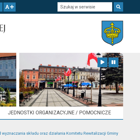
Szukaj w serwisie
Szukaj
zwiększ czcionkę
EJ
Zatrzymaj animację
Odtwórz animację
JEDNOSTKI ORGANIZACYJNE / POMOCNICZE
 wyznaczania składu oraz działania Komitetu Rewitalizacji Gminy