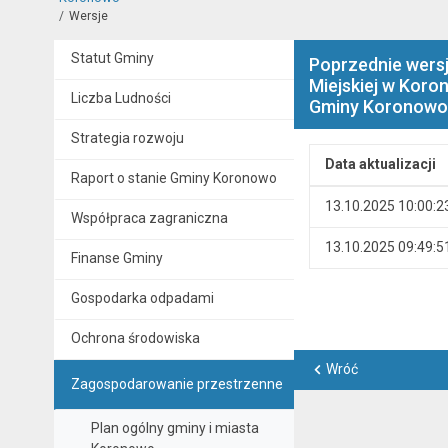
Wersje
Statut Gminy
Poprzednie wersj
Miejskiej w Koro
Liczba Ludności
Gminy Koronowo
Strategia rozwoju
Data aktualizacji
Raport o stanie Gminy Koronowo
Wersje
13.10.2025 10:00:2
Współpraca zagraniczna
13.10.2025 09:49:5
Finanse Gminy
Gospodarka odpadami
Ochrona środowiska
Wróć
Zagospodarowanie przestrzenne
Plan ogólny gminy i miasta