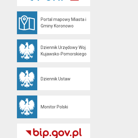
Portal mapowy Miasta i
Otwiera się w nowej karcie
Gminy Koronowo
Dziennik Urzędowy Woj.
Otwiera się w nowej karcie
Kujawsko-Pomorskiego
Dziennik Ustaw
Otwiera się w nowej karcie
Monitor Polski
Otwiera się w nowej karcie