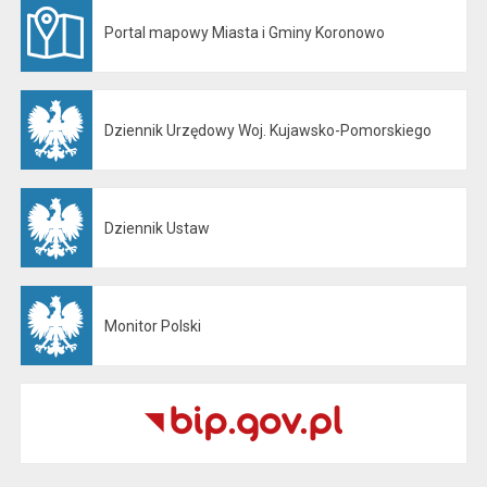
Portal mapowy Miasta i Gminy Koronowo
Otwiera się w nowej karcie
Dziennik Urzędowy Woj. Kujawsko-Pomorskiego
Otwiera się w nowej karcie
Dziennik Ustaw
Otwiera się w nowej karcie
Monitor Polski
Otwiera się w nowej karcie