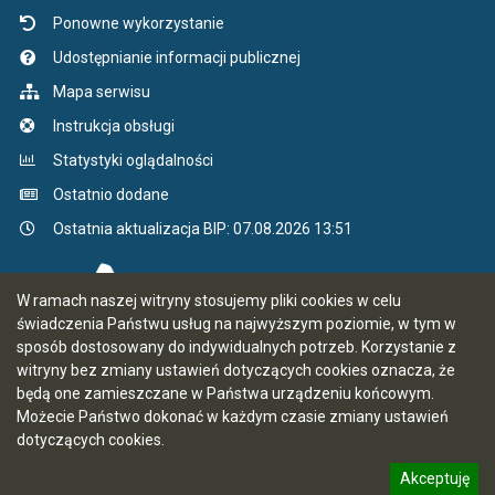
Ponowne wykorzystanie
Udostępnianie informacji publicznej
Mapa serwisu
Instrukcja obsługi
Statystyki oglądalności
Ostatnio dodane
Ostatnia aktualizacja BIP: 07.08.2026 13:51
W ramach naszej witryny stosujemy pliki cookies w celu
świadczenia Państwu usług na najwyższym poziomie, w tym w
sposób dostosowany do indywidualnych potrzeb. Korzystanie z
witryny bez zmiany ustawień dotyczących cookies oznacza, że
będą one zamieszczane w Państwa urządzeniu końcowym.
Możecie Państwo dokonać w każdym czasie zmiany ustawień
dotyczących cookies.
Akceptuję
5.7.0 [66]
CMS i hosting: Logonet Sp. z o.o. w Bydgoszczy
informację o polityce prywatności