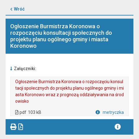
Wróć
Ogłoszenie Burmistrza Koronowa o
rozpoczęciu konsultacji społecznych do
projektu planu ogólnego gminy i miasta
Koronowo
Załączniki:
Ogłoszenie Burmistrza Koronowa o rozpoczęciu konsul
tacji społecznych do projektu planu ogólnego gminy i mi
asta Koronowo wraz z prognozą oddziaływania na środ
owisko
. Plik w formacie: pdf
. Rozmiar pliku: 103 kB
. Otwiera się w nowej karcie.
pdf
103 kB
metryczka
Plik w formacie