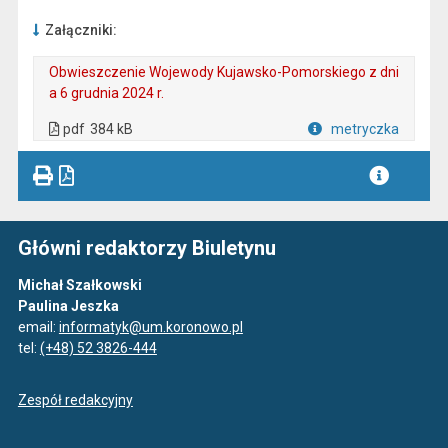
Załączniki:
Obwieszczenie Wojewody Kujawsko-Pomorskiego z dni
a 6 grudnia 2024 r.
. Plik w formacie: pdf
. Rozmiar pliku: 384 kB
. Otwiera się w nowej karcie.
pdf
384 kB
metryczka
Plik w formacie
Główni redaktorzy Biuletynu
Michał Szałkowski
Paulina Jeszka
email:
informatyk@um.koronowo.pl
tel:
(+48) 52 3826-444
Zespół redakcyjny