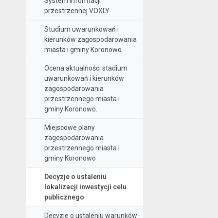
System informacji
przestrzennej VOXLY
Studium uwarunkowań i
kierunków zagospodarowania
miasta i gminy Koronowo
Ocena aktualności stadium
uwarunkowań i kierunków
zagospodarowania
przestrzennego miasta i
gminy Koronowo.
Miejscowe plany
zagospodarowania
przestrzennego miasta i
gminy Koronowo
Decyzje o ustaleniu
lokalizacji inwestycji celu
publicznego
Decyzje o ustaleniu warunków