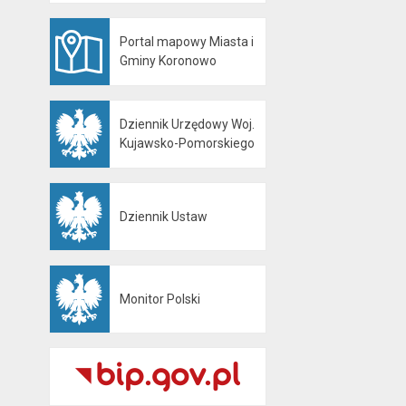
Portal mapowy Miasta i
Otwiera się w nowej karcie
Gminy Koronowo
Dziennik Urzędowy Woj.
Otwiera się w nowej karcie
Kujawsko-Pomorskiego
Dziennik Ustaw
Otwiera się w nowej karcie
Monitor Polski
Otwiera się w nowej karcie