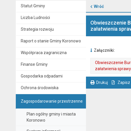
Statut Gminy
Wróć
Liczba Ludności
Obwieszczenie Bu
załatwienia spra
Strategia rozwoju
Raport o stanie Gminy Koronowo
Załączniki:
Współpraca zagraniczna
Obwieszczenie Burm
Finanse Gminy
załatwienia sprawy
Gospodarka odpadami
. Plik w formacie: pdf
. Rozmiar pliku: 32 kB
. Otwiera się w nowej karcie.
Drukuj
Zapisz
Ochrona środowiska
. Ta sama treść dostępna jest na bieżącej stronie
Zagospodarowanie przestrzenne
Plan ogólny gminy i miasta
Koronowo