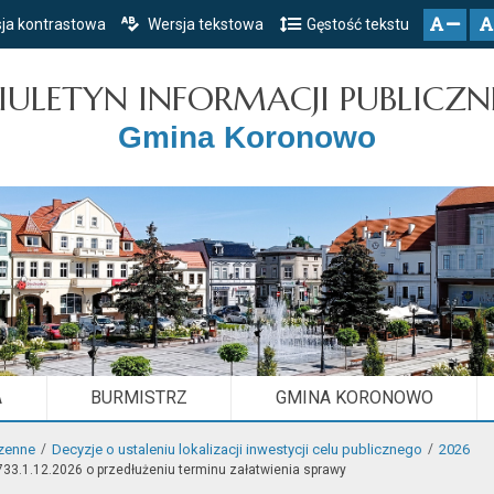
ja kontrastowa
Wersja tekstowa
Gęstość tekstu
Przejdź do głównego menu
Przejdź do mapy serwisu
Przejdź do treści
zresetuj
zmniejsz czcionkę
IULETYN INFORMACJI PUBLICZN
Gmina Koronowo
A
BURMISTRZ
GMINA KORONOWO
zenne
Decyzje o ustaleniu lokalizacji inwestycji celu publicznego
2026
33.1.12.2026 o przedłużeniu terminu załatwienia sprawy