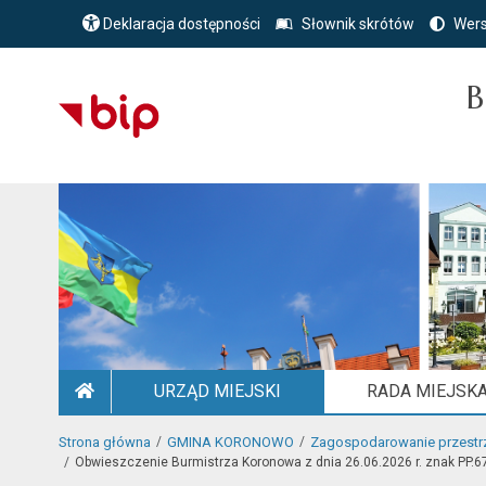
Deklaracja dostępności
Słownik skrótów
Wers
B
URZĄD MIEJSKI
RADA MIEJSK
STRONA GŁÓWNA
Strona główna
GMINA KORONOWO
Zagospodarowanie przestr
Obwieszczenie Burmistrza Koronowa z dnia 26.06.2026 r. znak PP.67