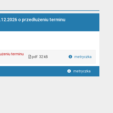
.12.2026 o przedłużeniu terminu
łużeniu terminu
pdf
32 kB
metryczka
Plik w formacie
metryczka