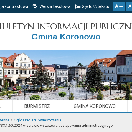
ja kontrastowa
Wersja tekstowa
Gęstość tekstu
Przejdź do głównego menu
Przejdź do mapy serwisu
Przejdź do treści
zresetuj
zmniejsz czcionkę
IULETYN INFORMACJI PUBLICZN
Gmina Koronowo
A
BURMISTRZ
GMINA KORONOWO
zenne
Ogłoszenia/Obwieszczenia
6733.1.60.2024 w sprawie wszczęcia postępowania administracyjnego