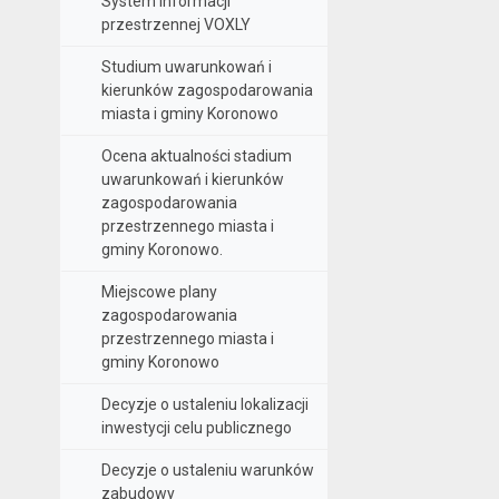
System informacji
przestrzennej VOXLY
Studium uwarunkowań i
kierunków zagospodarowania
miasta i gminy Koronowo
Ocena aktualności stadium
uwarunkowań i kierunków
zagospodarowania
przestrzennego miasta i
gminy Koronowo.
Miejscowe plany
zagospodarowania
przestrzennego miasta i
gminy Koronowo
Decyzje o ustaleniu lokalizacji
inwestycji celu publicznego
Decyzje o ustaleniu warunków
zabudowy