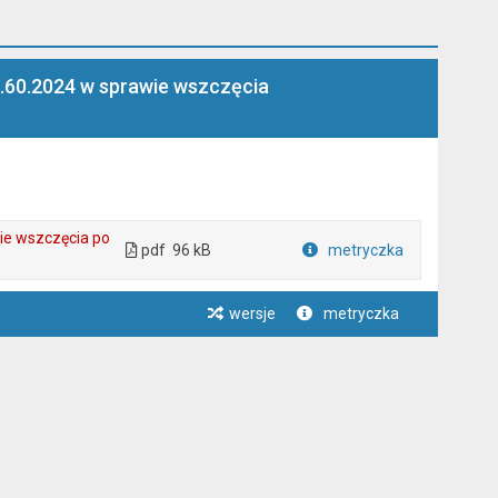
1.60.2024 w sprawie wszczęcia
ie wszczęcia po
pdf
96 kB
metryczka
Plik w formacie
wersje
metryczka