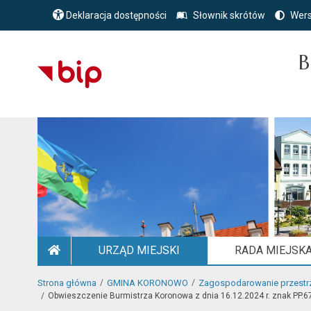
Deklaracja dostępności
Słownik skrótów
Wers
B
URZĄD MIEJSKI
RADA MIEJSK
STRONA GŁÓWNA
Strona główna
GMINA KORONOWO
Zagospodarowanie przestr
Obwieszczenie Burmistrza Koronowa z dnia 16.12.2024 r. znak PP.