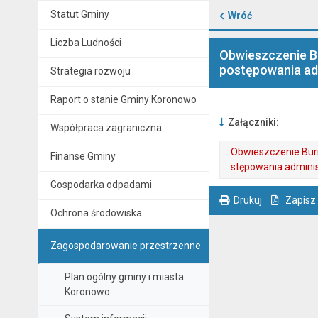
Statut Gminy
Wróć
Liczba Ludności
Obwieszczenie Bu
postępowania ad
Strategia rozwoju
Raport o stanie Gminy Koronowo
Załączniki:
Współpraca zagraniczna
Obwieszczenie Burm
Finanse Gminy
stępowania admini
Gospodarka odpadami
. Plik w formacie: pdf
. Rozmiar pliku: 96 kB
. Otwiera się w nowej karcie.
Drukuj
Zapisz
Ochrona środowiska
. Ta sama treść dostępna jest na bieżącej stronie
Zagospodarowanie przestrzenne
Plan ogólny gminy i miasta
Koronowo