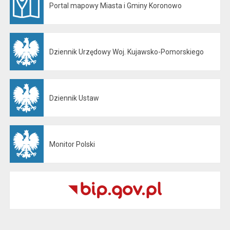
Portal mapowy Miasta i Gminy Koronowo
Otwiera się w nowej karcie
Dziennik Urzędowy Woj. Kujawsko-Pomorskiego
Otwiera się w nowej karcie
Dziennik Ustaw
Otwiera się w nowej karcie
Monitor Polski
Otwiera się w nowej karcie