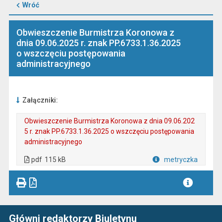
Wróć
Obwieszczenie Burmistrza Koronowa z
dnia 09.06.2025 r. znak PP.6733.1.36.2025
o wszczęciu postępowania
administracyjnego
Załączniki:
Obwieszczenie Burmistrza Koronowa z dnia 09.06.202
5 r. znak PP.6733.1.36.2025 o wszczęciu postępowania
administracyjnego
. Plik w formacie: pdf
. Rozmiar pliku: 115 kB
. Otwiera się w nowej karcie.
pdf
115 kB
metryczka
Plik w formacie
Główni redaktorzy Biuletynu