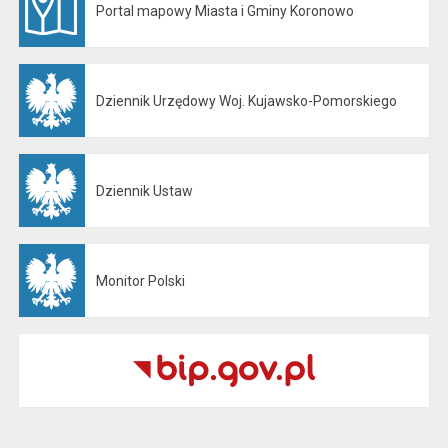
Portal mapowy Miasta i Gminy Koronowo
Otwiera się w nowej karcie
Dziennik Urzędowy Woj. Kujawsko-Pomorskiego
Otwiera się w nowej karcie
Dziennik Ustaw
Otwiera się w nowej karcie
Monitor Polski
Otwiera się w nowej karcie