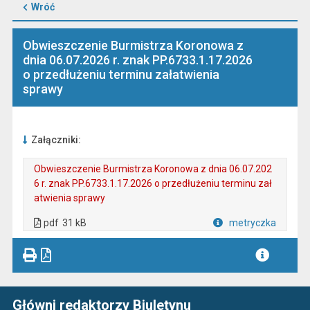
Wróć
Obwieszczenie Burmistrza Koronowa z
dnia 06.07.2026 r. znak PP.6733.1.17.2026
o przedłużeniu terminu załatwienia
sprawy
Załączniki:
Obwieszczenie Burmistrza Koronowa z dnia 06.07.202
6 r. znak PP.6733.1.17.2026 o przedłużeniu terminu zał
atwienia sprawy
. Plik w formacie: pdf
. Rozmiar pliku: 31 kB
. Otwiera się w nowej karcie.
pdf
31 kB
metryczka
Plik w formacie
Główni redaktorzy Biuletynu