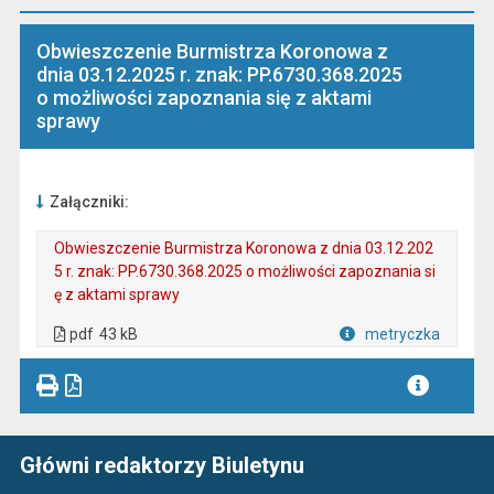
Obwieszczenie Burmistrza Koronowa z
dnia 03.12.2025 r. znak: PP.6730.368.2025
o możliwości zapoznania się z aktami
sprawy
Załączniki:
Obwieszczenie Burmistrza Koronowa z dnia 03.12.202
5 r. znak: PP.6730.368.2025 o możliwości zapoznania si
ę z aktami sprawy
. Plik w formacie: pdf
. Rozmiar pliku: 43 kB
. Otwiera się w nowej karcie.
pdf
43 kB
metryczka
Plik w formacie
Główni redaktorzy Biuletynu