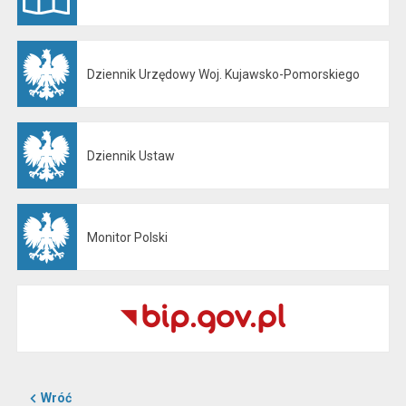
Dziennik Urzędowy Woj. Kujawsko-Pomorskiego
Otwiera się w nowej karcie
Dziennik Ustaw
Otwiera się w nowej karcie
Monitor Polski
Otwiera się w nowej karcie
Wróć