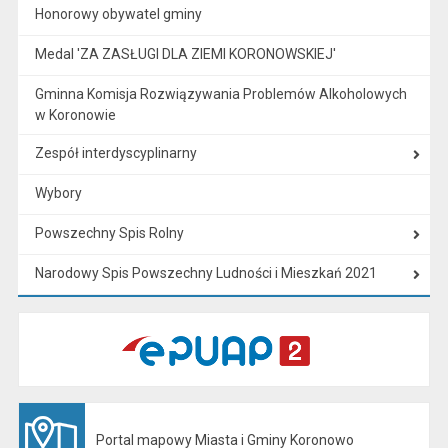
Honorowy obywatel gminy
Medal 'ZA ZASŁUGI DLA ZIEMI KORONOWSKIEJ'
Gminna Komisja Rozwiązywania Problemów Alkoholowych
w Koronowie
Zespół interdyscyplinarny
Wybory
Powszechny Spis Rolny
Narodowy Spis Powszechny Ludności i Mieszkań 2021
Portal mapowy Miasta i Gminy Koronowo
Otwiera się w nowej karcie