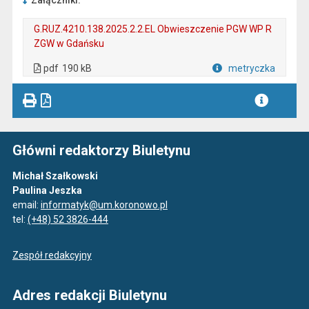
Załączniki:
G.RUZ.4210.138.2025.2.2.EL Obwieszczenie PGW WP R
ZGW w Gdańsku
. Plik w formacie: pdf
. Rozmiar pliku: 190 kB
. Otwiera się w nowej karcie.
pdf
190 kB
metryczka
Plik w formacie
Główni redaktorzy Biuletynu
Michał Szałkowski
Paulina Jeszka
email:
informatyk@um.koronowo.pl
tel:
(+48) 52 3826-444
Zespół redakcyjny
Adres redakcji Biuletynu