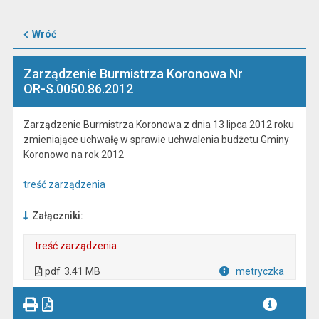
Wróć
Zarządzenie Burmistrza Koronowa Nr
OR-S.0050.86.2012
Zarządzenie Burmistrza Koronowa z dnia 13 lipca 2012 roku
zmieniające uchwałę w sprawie uchwalenia budżetu Gminy
Koronowo na rok 2012
treść zarządzenia
Załączniki:
treść zarządzenia
. Plik w formacie: pdf
. Otwiera się w nowej karcie.
pdf
3.41 MB
metryczka
Plik w formacie