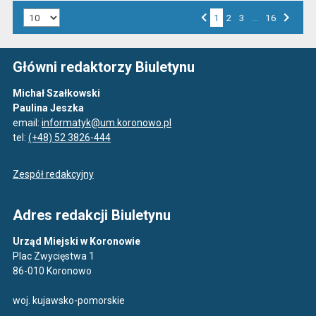
Liczba art. na stronie:
1
Przejdź do strony numer
2
Przejdź do strony numer
3
…
Przejdź do strony numer
16
Strona numer
Poprzednia strona
Następna strona
Główni redaktorzy Biuletynu
Michał Szałkowski
Paulina Jeszka
email:
informatyk@um.koronowo.pl
tel:
(+48) 52 3826-444
Zespół redakcyjny
Adres redakcji Biuletynu
Urząd Miejski w Koronowie
Plac Zwycięstwa 1
86-010 Koronowo
woj. kujawsko-pomorskie