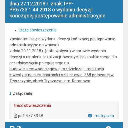
dnia 27.12.2018 r. znak: IPP-
PP.6733.1.44.2018 o wydaniu decyzji
kończącej postępowanie administracyjne
treść obwieszczenia
zawiadamia się o wydaniu decyzji kończącej postępowanie
administracyjne na wniosek
z dnia 20.11.2018 r. (data wpływu) w sprawie wydania
decyzji o ustaleniu lokalizacji inwestycji celu publicznego dla
przedsięwzięcia polegającego na:
budowie sieci wodociągowej rozdzielczej - realizacja
inwestycji na nieruchomości ozn. nr ewid. 368 położonej w
Tryszczynie, obręb Tryszczyn, gm. Koronowo
Załączniki:
treść obwieszczenia
. Plik w formacie: pdf
. Otwiera się w nowej karcie.
pdf
477.33 kB
metryczka
Plik w formacie