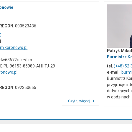
ronowie
REGON
: 000523436
0
1
um.koronowo.pl
Patryk Mikoł
Burmistrz K
vdw63672/skrytka
AE:PL-96153-85989-AHHTJ-29
tel
.
(+48) 52 
onowo.pl
e-mail
:
burm
Burmistrz Ko
przyjmuje in
REGON
: 092350665
dotyczących 
w godzinach: 
Czytaj więcej
Przeczytaj artykuł "Dane kontaktowe"