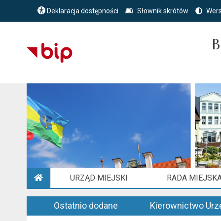
Deklaracja dostępności
Słownik skrótów
Wers
B
URZĄD MIEJSKI
RADA MIEJSK
STRONA GŁÓWNA
Ostatnio dodane
Kierownictwo Urz