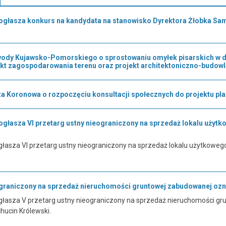
ogłasza konkurs na kandydata na stanowisko Dyrektora Żłobka S
dy Kujawsko-Pomorskiego o sprostowaniu omyłek pisarskich w dec
ekt zagospodarowania terenu oraz projekt architektoniczno-budowl
a Koronowa o rozpoczęciu konsultacji społecznych do projektu pl
głasza VI przetarg ustny nieograniczony na sprzedaż lokalu użytk
łasza VI przetarg ustny nieograniczony na sprzedaż lokalu użytkowego
ograniczony na sprzedaż nieruchomości gruntowej zabudowanej ozn.
łasza V przetarg ustny nieograniczony na sprzedaż nieruchomości gru
hucin Królewski.