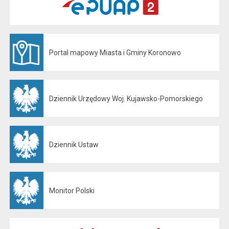
Portal mapowy Miasta i Gminy Koronowo
Otwiera się w nowej karcie
Dziennik Urzędowy Woj. Kujawsko-Pomorskiego
Otwiera się w nowej karcie
Dziennik Ustaw
Otwiera się w nowej karcie
Monitor Polski
Otwiera się w nowej karcie