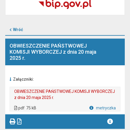
Wróć
OBWIESZCZENIE PAŃSTWOWEJ
KOMISJI WYBORCZEJ z dnia 20 maja
2025 r.
Załączniki:
OBWIESZCZENIE PAŃSTWOWEJ KOMISJI WYBORCZEJ
z dnia 20 maja 2025 r.
. Plik w formacie: pdf
. Rozmiar pliku: 75 kB
. Otwiera się w nowej karcie.
pdf
75 kB
metryczka
Plik w formacie