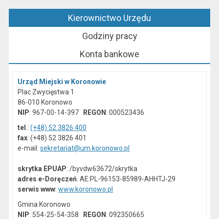
Kierownictwo Urzędu
Godziny pracy
Konta bankowe
Urząd Miejski w Koronowie
Plac Zwycięstwa 1
86-010 Koronowo
NIP
: 967-00-14-397
REGON
: 000523436
tel
.:
(+48) 52 3826 400
fax
: (+48) 52 3826 401
e-mail:
sekretariat@um.koronowo.pl
skrytka EPUAP
: /byvdw63672/skrytka
adres e-Doręczeń
: AE:PL-96153-85989-AHHTJ-29
serwis www
:
www.koronowo.pl
Gmina Koronowo
NIP
: 554-25-54-358
REGON
: 092350665