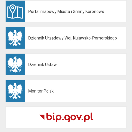
Portal mapowy Miasta i Gminy Koronowo
Otwiera się w nowej karcie
Dziennik Urzędowy Woj. Kujawsko-Pomorskiego
Otwiera się w nowej karcie
Dziennik Ustaw
Otwiera się w nowej karcie
Monitor Polski
Otwiera się w nowej karcie