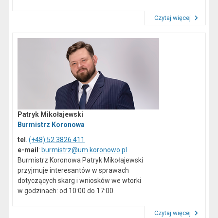
Czytaj więcej
Przeczytaj artykuł "Dane kontaktowe"
Patryk Mikołajewski
Burmistrz Koronowa
tel
.
(+48) 52 3826 411
e-mail
:
burmistrz@um.koronowo.pl
Burmistrz Koronowa Patryk Mikołajewski
przyjmuje interesantów w sprawach
dotyczących skarg i wniosków we wtorki
w godzinach: od 10:00 do 17:00.
Czytaj więcej