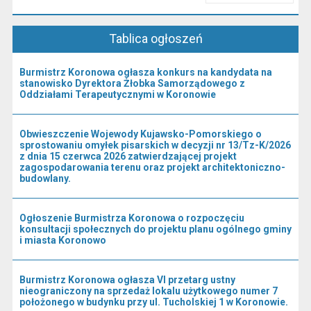
Przeczytaj artykuł "Kierownictwo Urzędu"
Tablica ogłoszeń
Burmistrz Koronowa ogłasza konkurs na kandydata na
stanowisko Dyrektora Żłobka Samorządowego z
Oddziałami Terapeutycznymi w Koronowie
Obwieszczenie Wojewody Kujawsko-Pomorskiego o
sprostowaniu omyłek pisarskich w decyzji nr 13/Tz-K/2026
z dnia 15 czerwca 2026 zatwierdzającej projekt
zagospodarowania terenu oraz projekt architektoniczno-
budowlany.
Ogłoszenie Burmistrza Koronowa o rozpoczęciu
konsultacji społecznych do projektu planu ogólnego gminy
i miasta Koronowo
Burmistrz Koronowa ogłasza VI przetarg ustny
nieograniczony na sprzedaż lokalu użytkowego numer 7
położonego w budynku przy ul. Tucholskiej 1 w Koronowie.