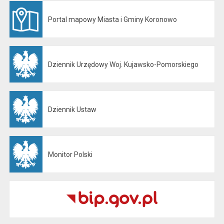
Portal mapowy Miasta i Gminy Koronowo
Otwiera się w nowej karcie
Dziennik Urzędowy Woj. Kujawsko-Pomorskiego
Otwiera się w nowej karcie
Dziennik Ustaw
Otwiera się w nowej karcie
Monitor Polski
Otwiera się w nowej karcie