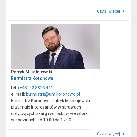
Czytaj więcej
Przeczytaj artykuł "Dane kontaktowe"
Patryk Mikołajewski
Burmistrz Koronowa
tel
.
(+48) 52 3826 411
e-mail
:
burmistrz@um.koronowo.pl
Burmistrz Koronowa Patryk Mikołajewski
przyjmuje interesantów w sprawach
dotyczących skarg i wniosków we wtorki
w godzinach: od 10:00 do 17:00.
Czytaj więcej