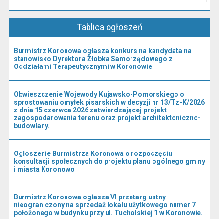
Przeczytaj artykuł "Kierownictwo Urzędu"
Tablica ogłoszeń
Burmistrz Koronowa ogłasza konkurs na kandydata na
stanowisko Dyrektora Żłobka Samorządowego z
Oddziałami Terapeutycznymi w Koronowie
Obwieszczenie Wojewody Kujawsko-Pomorskiego o
sprostowaniu omyłek pisarskich w decyzji nr 13/Tz-K/2026
z dnia 15 czerwca 2026 zatwierdzającej projekt
zagospodarowania terenu oraz projekt architektoniczno-
budowlany.
Ogłoszenie Burmistrza Koronowa o rozpoczęciu
konsultacji społecznych do projektu planu ogólnego gminy
i miasta Koronowo
Burmistrz Koronowa ogłasza VI przetarg ustny
nieograniczony na sprzedaż lokalu użytkowego numer 7
położonego w budynku przy ul. Tucholskiej 1 w Koronowie.