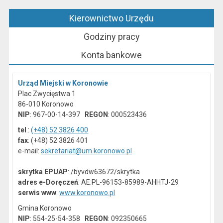
Kierownictwo Urzędu
Godziny pracy
Konta bankowe
Urząd Miejski w Koronowie
Plac Zwycięstwa 1
86-010 Koronowo
NIP
: 967-00-14-397
REGON
: 000523436
tel
.:
(+48) 52 3826 400
fax
: (+48) 52 3826 401
e-mail:
sekretariat@um.koronowo.pl
skrytka EPUAP
: /byvdw63672/skrytka
adres e-Doręczeń
: AE:PL-96153-85989-AHHTJ-29
serwis www
:
www.koronowo.pl
Gmina Koronowo
NIP
: 554-25-54-358
REGON
: 092350665