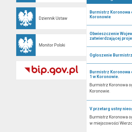
Burmistrz Koronowa 
Koronowie
Dziennik Ustaw
Otwiera się w nowej karcie
Obwieszczenie Wojewo
zatwierdzającej proj
Monitor Polski
Otwiera się w nowej karcie
Ogłoszenie Burmistrz
Burmistrz Koronowa o
1 w Koronowie.
Burmistrz Koronowa og
Koronowie.
V przetarg ustny nie
Burmistrz Koronowa og
w miejscowości Wierzc