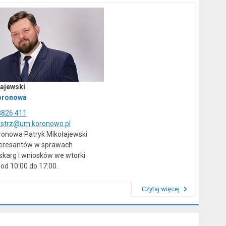
ajewski
oronowa
3826 411
istrz@um.koronowo.pl
ronowa Patryk Mikołajewski
teresantów w sprawach
skarg i wniosków we wtorki
od 10:00 do 17:00.
Czytaj więcej
Przeczytaj artykuł "Kierownictwo Urzędu"