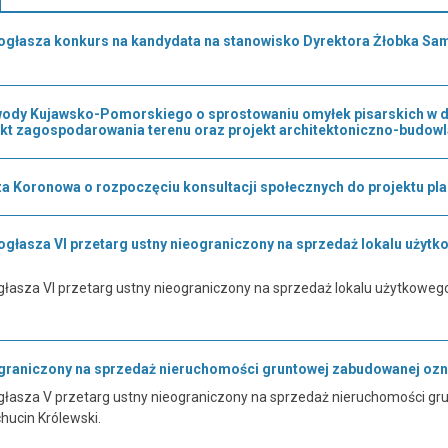
ogłasza konkurs na kandydata na stanowisko Dyrektora Żłobka S
dy Kujawsko-Pomorskiego o sprostowaniu omyłek pisarskich w dec
ekt zagospodarowania terenu oraz projekt architektoniczno-budowl
a Koronowa o rozpoczęciu konsultacji społecznych do projektu pl
głasza VI przetarg ustny nieograniczony na sprzedaż lokalu użytk
łasza VI przetarg ustny nieograniczony na sprzedaż lokalu użytkowego
ograniczony na sprzedaż nieruchomości gruntowej zabudowanej ozn.
łasza V przetarg ustny nieograniczony na sprzedaż nieruchomości gru
hucin Królewski.