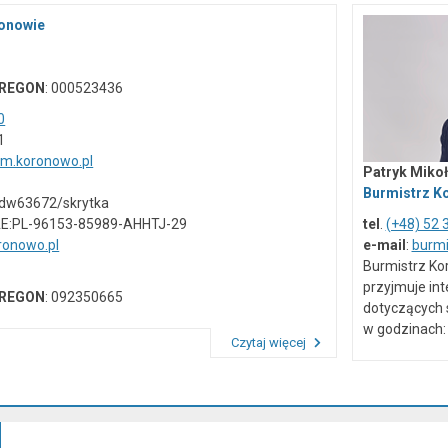
ronowie
REGON
: 000523436
0
1
um.koronowo.pl
Patryk Mikoł
Burmistrz K
vdw63672/skrytka
AE:PL-96153-85989-AHHTJ-29
tel
.
(+48) 52 
onowo.pl
e-mail
:
burm
Burmistrz Ko
przyjmuje in
REGON
: 092350665
dotyczących 
w godzinach: 
Czytaj więcej
Przeczytaj artykuł "Dane kontaktowe"