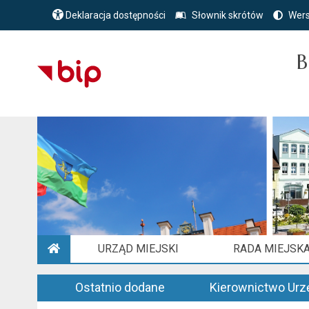
Deklaracja dostępności
Słownik skrótów
Wers
B
URZĄD MIEJSKI
RADA MIEJSK
STRONA GŁÓWNA
Ostatnio dodane
Kierownictwo Urz