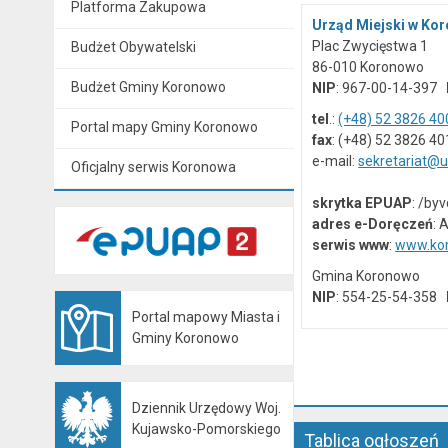
Platforma Zakupowa
Urząd Miejski w Ko
Plac Zwycięstwa 1
Budżet Obywatelski
86-010 Koronowo
Budżet Gminy Koronowo
NIP
: 967-00-14-397
tel
.:
(+48) 52 3826 40
Portal mapy Gminy Koronowo
fax
: (+48) 52 3826 40
e-mail:
sekretariat@
Oficjalny serwis Koronowa
skrytka EPUAP
: /by
adres e-Doręczeń
: 
serwis www
:
www.kor
Gmina Koronowo
NIP
: 554-25-54-358
Portal mapowy Miasta i
Otwiera się w nowej karcie
Gminy Koronowo
Dziennik Urzędowy Woj.
Otwiera się w nowej karcie
Kujawsko-Pomorskiego
Tablica ogłoszeń