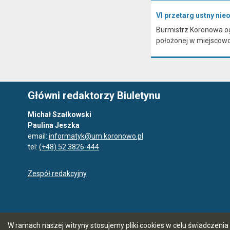
VI przetarg ustny ni
Burmistrz Koronowa og
położonej w miejscow
Główni redaktorzy Biuletynu
Michał Szałkowski
Paulina Jeszka
email:
informatyk@um.koronowo.pl
tel:
(+48) 52 3826-444
Zespół redakcyjny
W ramach naszej witryny stosujemy pliki cookies w celu świadczen