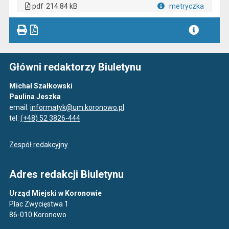
. Otwiera się w nowej karcie.
pdf
214.84 kB
metryczka
Plik w formacie
Główni redaktorzy Biuletynu
Michał Szałkowski
Paulina Jeszka
email:
informatyk@um.koronowo.pl
tel:
(+48) 52 3826-444
Zespół redakcyjny
Adres redakcji Biuletynu
Urząd Miejski w Koronowie
Plac Zwycięstwa 1
86-010 Koronowo