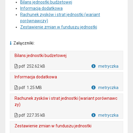
Bilans jednostki budżetowej
Informacja dodatkowa
Rachunek zysków i strat jednostki (wariant
porównawczy)
Zestawienie zmian w funduszu jednostki
Załączniki:
Bilans jednostki budżetowej
. Plik w formacie: pdf
. Otwiera się w nowej karcie.
pdf
252.62 kB
metryczka
Plik w formacie
Informacja dodatkowa
. Plik w formacie: pdf
. Otwiera się w nowej karcie.
pdf
1.25 MB
metryczka
Plik w formacie
Rachunek zysków i strat jednostki (wariant porównawc
zy)
. Plik w formacie: pdf
. Otwiera się w nowej karcie.
pdf
227.35 kB
metryczka
Plik w formacie
Zestawienie zmian w funduszu jednostki
. Plik w formacie: pdf