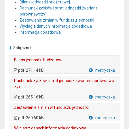
Bilans jednostki budżetowej
Rachunek zysków i strat jednostki (wariant
porównawczy)
Zestawienie zmian w funduszu jednostki
Wyciag z danych Informacja dodatkowa
Informacja dodatkowa
Załączniki:
Bilans jednostki budżetowej
. Plik w formacie: pdf
. Otwiera się w nowej karcie.
pdf
271.14 kB
metryczka
Plik w formacie
Rachunek zysków i strat jednostki (wariant porównawc
zy)
. Plik w formacie: pdf
. Otwiera się w nowej karcie.
pdf
265.16 kB
metryczka
Plik w formacie
Zestawienie zmian w funduszu jednostki
. Plik w formacie: pdf
. Otwiera się w nowej karcie.
pdf
260.60 kB
metryczka
Plik w formacie
Wyciag z danych Informacja dodatkowa