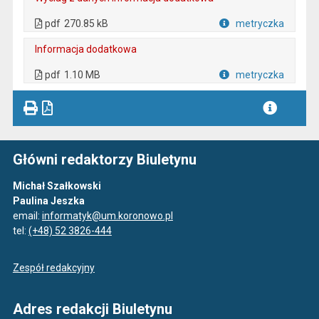
. Plik w formacie: pdf
. Otwiera się w nowej karcie.
pdf
270.85 kB
metryczka
Plik w formacie
Informacja dodatkowa
. Plik w formacie: pdf
. Otwiera się w nowej karcie.
pdf
1.10 MB
metryczka
Plik w formacie
Główni redaktorzy Biuletynu
Michał Szałkowski
Paulina Jeszka
email:
informatyk@um.koronowo.pl
tel:
(+48) 52 3826-444
Zespół redakcyjny
Adres redakcji Biuletynu