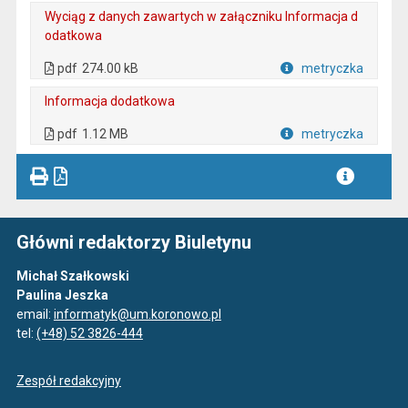
Wyciąg z danych zawartych w załączniku Informacja d
odatkowa
. Plik w formacie: pdf
. Otwiera się w nowej karcie.
pdf
274.00 kB
metryczka
Plik w formacie
Informacja dodatkowa
. Plik w formacie: pdf
. Otwiera się w nowej karcie.
pdf
1.12 MB
metryczka
Plik w formacie
Główni redaktorzy Biuletynu
Michał Szałkowski
Paulina Jeszka
email:
informatyk@um.koronowo.pl
tel:
(+48) 52 3826-444
Zespół redakcyjny