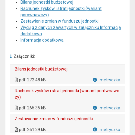
Bilans jednostki budżetowej
Rachunek zysków i strat jednostki (wariant
porównawczy)
Zestawienie zmian w funduszu jednostki
Wyciąg z danych zawartych w załączniku Informacja
dodatkowa
Informacja dodatkowa
Załączniki:
Bilans jednostki budżetowej
. Plik w formacie: pdf
. Otwiera się w nowej karcie.
pdf
272.48 kB
metryczka
Plik w formacie
Rachunek zysków i strat jednostki (wariant porównawc
zy)
. Plik w formacie: pdf
. Otwiera się w nowej karcie.
pdf
265.35 kB
metryczka
Plik w formacie
Zestawienie zmian w funduszu jednostki
. Plik w formacie: pdf
. Otwiera się w nowej karcie.
pdf
261.29 kB
metryczka
Plik w formacie