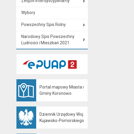
Zespół interdyscyplinarny
Wybory
Powszechny Spis Rolny
Narodowy Spis Powszechny
Ludności i Mieszkań 2021
Portal mapowy Miasta i
Otwiera się w nowej karcie
Gminy Koronowo
Dziennik Urzędowy Woj.
Otwiera się w nowej karcie
Kujawsko-Pomorskiego