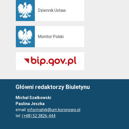
Dziennik Ustaw
Otwiera się w nowej karcie
Monitor Polski
Otwiera się w nowej karcie
Główni redaktorzy Biuletynu
Michał Szałkowski
Paulina Jeszka
email:
informatyk@um.koronowo.pl
tel:
(+48) 52 3826-444