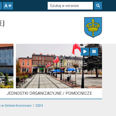
Szukaj w serwisie
Szukaj
zwiększ czcionkę
EJ
Zatrzymaj animację
Odtwórz animację
JEDNOSTKI ORGANIZACYJNE / POMOCNICZE
we w Gminie Koronowo
2024