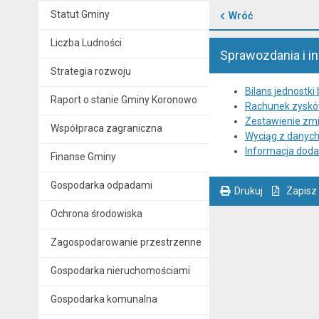
Statut Gminy
Wróć
Liczba Ludności
Sprawozdania i 
Strategia rozwoju
Bilans jednostki
Raport o stanie Gminy Koronowo
Rachunek zysków
Zestawienie zmi
Współpraca zagraniczna
Wyciąg z danyc
Informacja dod
Finanse Gminy
Gospodarka odpadami
Drukuj
Zapisz
. Ta sama treść dostępna jest na bieżącej stronie
Ochrona środowiska
Zagospodarowanie przestrzenne
Gospodarka nieruchomościami
Gospodarka komunalna