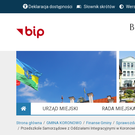
Deklaracja dostępności
Słownik skrótów
Wers
B
URZĄD MIEJSKI
RADA MIEJSK
STRONA GŁÓWNA
Strona główna
GMINA KORONOWO
Finanse Gminy
Sprawozdan
Przedszkole Samorządowe z Oddziałami Integracyjnymi w Koronow