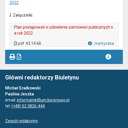
2022
Załączniki:
Plan postępowań o udzielenie zamówień publicznych n
a rok 2022
. Plik w formacie: pdf
. Otwiera się w nowej karcie.
pdf
43.14 kB
metryczka
Plik w formacie
Główni redaktorzy Biuletynu
Michał Szałkowski
Paulina Jeszka
email:
informatyk@um.koronowo.pl
tel:
(+48) 52 3826-444
Zespół redakcyjny