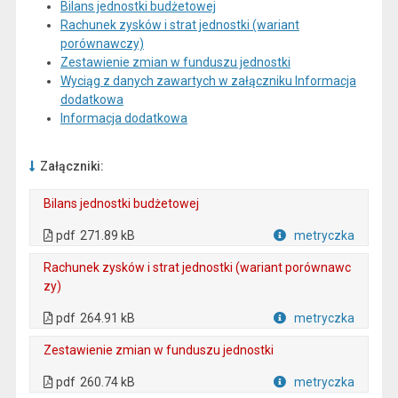
Bilans jednostki budżetowej
Rachunek zysków i strat jednostki (wariant
porównawczy)
Zestawienie zmian w funduszu jednostki
Wyciąg z danych zawartych w załączniku Informacja
dodatkowa
Informacja dodatkowa
Załączniki:
Bilans jednostki budżetowej
. Plik w formacie: pdf
. Otwiera się w nowej karcie.
pdf
271.89 kB
metryczka
Plik w formacie
Rachunek zysków i strat jednostki (wariant porównawc
zy)
. Plik w formacie: pdf
. Otwiera się w nowej karcie.
pdf
264.91 kB
metryczka
Plik w formacie
Zestawienie zmian w funduszu jednostki
. Plik w formacie: pdf
. Otwiera się w nowej karcie.
pdf
260.74 kB
metryczka
Plik w formacie