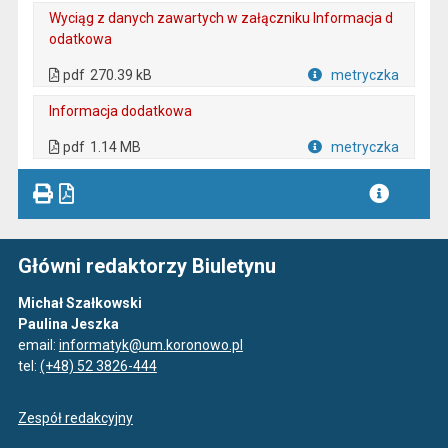
Wyciąg z danych zawartych w załączniku Informacja d
odatkowa
. Plik w formacie: pdf
. Otwiera się w nowej karcie.
pdf
270.39 kB
metryczka
Plik w formacie
Informacja dodatkowa
. Plik w formacie: pdf
. Otwiera się w nowej karcie.
pdf
1.14 MB
metryczka
Plik w formacie
Główni redaktorzy Biuletynu
Michał Szałkowski
Paulina Jeszka
email:
informatyk@um.koronowo.pl
tel:
(+48) 52 3826-444
Zespół redakcyjny