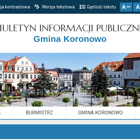
ja kontrastowa
Wersja tekstowa
Gęstość tekstu
Przejdź do głównego menu
Przejdź do mapy serwisu
Przejdź do treści
zresetuj
zmniejsz czcionkę
IULETYN INFORMACJI PUBLICZN
Gmina Koronowo
A
BURMISTRZ
GMINA KORONOWO