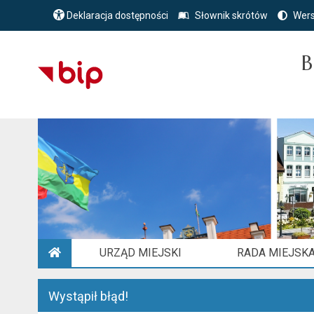
Deklaracja dostępności
Słownik skrótów
Wers
B
URZĄD MIEJSKI
RADA MIEJSK
STRONA GŁÓWNA
Wystąpił błąd!