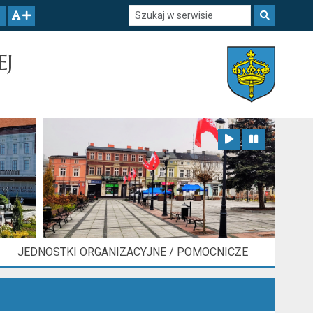
Szukaj w serwisie
Szukaj
zwiększ czcionkę
EJ
Zatrzymaj animację
Odtwórz animację
JEDNOSTKI ORGANIZACYJNE / POMOCNICZE